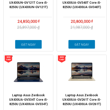
UX430UN-GV121T Core i5-
UX430UA-GV340T Core i5-
8250U (UX430UN-GV121T)
8250U (UX430UA-GV340T)
24,850,000
20,800,000
25,897,000 ₫
21,987,000 ₫
ĐẶT NGAY
ĐẶT NGAY
BÁN
BÁN
CHẠY
CHẠY
Laptop Asus Zenbook
Laptop Asus Zenbook
UX430UA-GV334T Core i5-
UX430UA-GV261T Core i5-
8250U (UX430UA-GV334T)
8250U (UX430UA-GV261T)