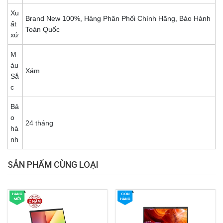
Xu
Brand New 100%, Hàng Phân Phối Chính Hãng, Bảo Hành
ất
Toàn Quốc
xứ
M
àu
Xám
Sắ
c
Bả
o
24 tháng
hà
nh
SẢN PHẨM CÙNG LOẠI
HÀNG
CÒN
MỚI
HÀNG