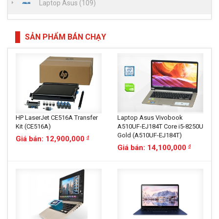
Laptop Asus (109)
SẢN PHẨM BÁN CHẠY
HP LaserJet CE516A Transfer
Laptop Asus Vivobook
Kit (CE516A)
A510UF-EJ184T Core i5-8250U
Gold (A510UF-EJ184T)
Giá bán: 12,900,000
đ
Giá bán: 14,100,000
đ