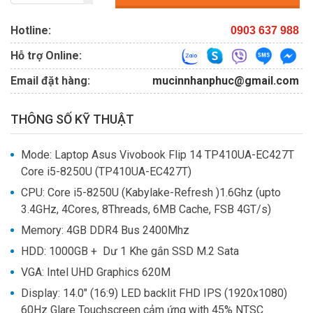
Hotline:
0903 637 988
Hỗ trợ Online:
Email đặt hàng:
mucinnhanphuc@gmail.com
THÔNG SỐ KỸ THUẬT
Mode: Laptop Asus Vivobook Flip 14 TP410UA-EC427T
Core i5-8250U (TP410UA-EC427T)
CPU
: 
Core i5-8250U (Kabylake-Refresh )1.6Ghz (upto
3.4GHz, 4Cores, 8Threads, 6MB Cache, FSB 4GT/s)
Memory
: 
4GB DDR4 Bus 2400Mhz
HDD
: 
1000GB + Dư 1 Khe gắn SSD M.2 Sata
VGA
: 
Intel UHD Graphics 620M
Display
: 
14.0" (16:9) LED backlit FHD IPS (1920x1080)
60Hz Glare Touchscreen cảm ứng with 45% NTSC