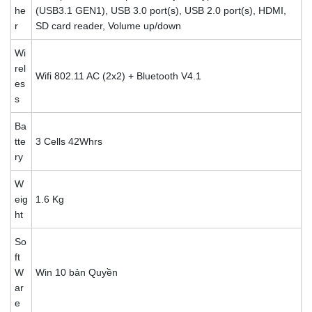
he
(USB3.1 GEN1), USB 3.0 port(s), USB 2.0 port(s), HDMI,
r
SD card reader, Volume up/down
Wi
rel
Wifi 802.11 AC (2x2) + Bluetooth V4.1
es
s
Ba
tte
3 Cells 42Whrs
ry
W
eig
1.6 Kg
ht
So
ft
W
Win 10 bản Quyền
ar
e