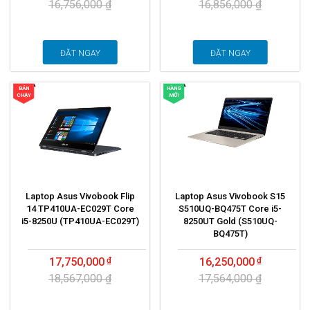
16,756,000 ₫
16,856,000 ₫
ĐẶT NGAY
ĐẶT NGAY
BÁN
HÀNG
CHẠY
MỚI
Laptop Asus Vivobook Flip
Laptop Asus Vivobook S15
14 TP410UA-EC029T Core
S510UQ-BQ475T Core i5-
i5-8250U (TP410UA-EC029T)
8250UT Gold (S510UQ-
BQ475T)
17,750,000
16,250,000
18,567,000 ₫
17,564,000 ₫