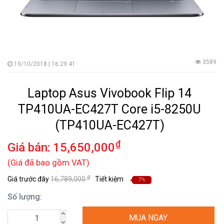
3589
19/10/2018 | 16:29:41
Laptop Asus Vivobook Flip 14
TP410UA-EC427T Core i5-8250U
(TP410UA-EC427T)
₫
Giá bán:
15,650,000
(Giá đã bao gồm VAT)
₫
Giá trước đây
16,789,000
Tiết kiệm
7%
Số lượng:
MUA NGAY