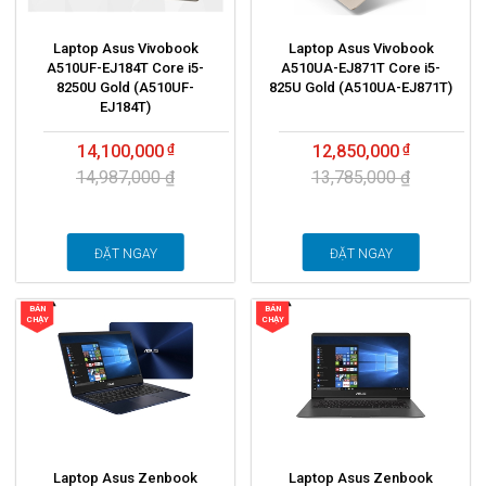
Laptop Asus Vivobook
Laptop Asus Vivobook
A510UF-EJ184T Core i5-
A510UA-EJ871T Core i5-
8250U Gold (A510UF-
825U Gold (A510UA-EJ871T)
EJ184T)
14,100,000
12,850,000
14,987,000 ₫
13,785,000 ₫
ĐẶT NGAY
ĐẶT NGAY
BÁN
BÁN
CHẠY
CHẠY
Laptop Asus Zenbook
Laptop Asus Zenbook