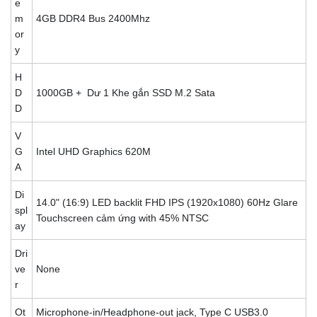
e
m
4GB DDR4 Bus 2400Mhz
or
y
H
D
1000GB + Dư 1 Khe gắn SSD M.2 Sata
D
V
G
Intel UHD Graphics 620M
A
Di
14.0" (16:9) LED backlit FHD IPS (1920x1080) 60Hz Glare
spl
Touchscreen cảm ứng with 45% NTSC
ay
Dri
ve
None
r
Ot
Microphone-in/Headphone-out jack, Type C USB3.0