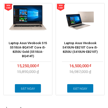
BÁN
BÁN
CHẠY
CHẠY
Laptop Asus Vivobook S15
Laptop Asus Vivobook
S510UA-BQ414T Core i5-
S410UN-EB210T Core i5-
8250U Gold (S510UA-
8250U (S410UN-EB210T)
BQ414T)
15,250,000
16,500,000
15,890,000 ₫
16,987,000 ₫
ĐẶT NGAY
ĐẶT NGAY