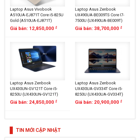
Laptop Asus Vivobook
Laptop Asus Zenbook
A510UA-EJ871T Core i5-825U
UX490UA-BE009TS Core I7-
Gold (A510UA-EJ871T)
7500U (UX490UA-BE009T)
Giá bán: 12,850,000
Giá bán: 38,700,000
đ
đ
Laptop Asus Zenbook
Laptop Asus Zenbook
UX430UN-GV121T Core i5-
UX430UA-GV334T Core i5-
8250U (UX430UN-GV121T)
8250U (UX430UA-GV334T)
Giá bán: 24,850,000
Giá bán: 20,900,000
đ
đ
TIN MỚI CẬP NHẬT