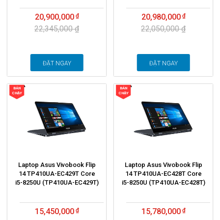
20,900,000
20,980,000
22,345,000 ₫
22,050,000 ₫
ĐẶT NGAY
ĐẶT NGAY
BÁN
BÁN
CHẠY
CHẠY
Laptop Asus Vivobook Flip
Laptop Asus Vivobook Flip
14 TP410UA-EC429T Core
14 TP410UA-EC428T Core
i5-8250U (TP410UA-EC429T)
i5-8250U (TP410UA-EC428T)
15,450,000
15,780,000