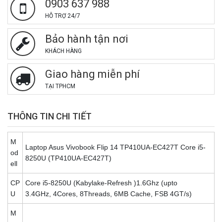
0903 637 988
HỖ TRỢ 24/7
Bảo hành tận nơi
KHÁCH HÀNG
Giao hàng miễn phí
TẠI TPHCM
THÔNG TIN CHI TIẾT
M
Laptop Asus Vivobook Flip 14 TP410UA-EC427T Core i5-
od
8250U (TP410UA-EC427T)
ell
CP
Core i5-8250U (Kabylake-Refresh )1.6Ghz
(upto
U
3.4GHz, 4Cores, 8Threads, 6MB Cache, FSB 4GT/s)
M