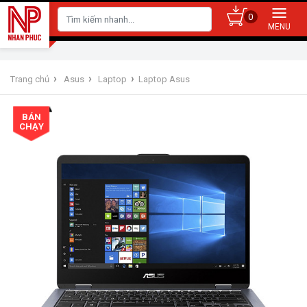
0
›
›
›
Trang chủ
Asus
Laptop
Laptop Asus
BÁN
CHẠY