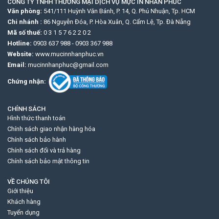
CÔNG TY TNHH THƯƠNG MẠI DỊCH VỤ MỰC IN NHÂN PHÚC
Văn phòng:
541/111 Huỳnh Văn Bánh, P. 14, Q. Phú Nhuận, Tp. HCM
Chi nhánh :
86 Nguyễn Đóa, P. Hòa Xuân, Q. Cẩm Lệ, Tp. Đà Nẵng
Mã số thuế:
0 3 1 5 7 6 2 2 0 2
Hotline:
0903 637 988
-
0903 367 988
Website:
www.mucinnhanphuc.vn
Email:
mucinnhanphuc@gmail.com
Chứng nhận:
CHÍNH SÁCH
Hình thức thanh toán
Chính sách giao nhận hàng hóa
Chính sách bảo hành
Chính sách đổi và trả hàng
Chính sách bảo mật thông tin
VỀ CHÚNG TÔI
Giới thiệu
Khách hàng
Tuyển dụng