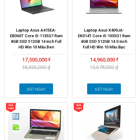
Laptop Asus A415EA-
Laptop Asus X409JA-
EB360T Core i5-1135G7 Ram
EK014T Core i5-1035G1 Ram
8GB SSD 512GB 14 inch Full
4GB SSD 512GB 14.0 inch
HD Win 10 Màu Đen
Full HD Win 10 Màu Bạc
17,500,000
14,960,000
18,456,000 ₫
15,678,000 ₫
ĐẶT NGAY
ĐẶT NGAY
BÁN
BÁN
CHẠY
CHẠY