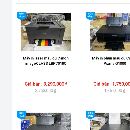
CÒN
CÒN
HÀNG
HÀNG
Máy in laser màu cũ Canon
Máy in phun màu cũ C
imageCLASS LBP7018C
Pixma G1000
3,290,000
1,750,0
3,753,000 ₫
1,867,000 ₫
CÒN
CÒN
HÀNG
HÀNG