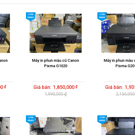
CÒN
CÒN
HÀNG
HÀNG
anon
Máy in phun màu cũ Canon
Máy in phun màu 
Pixma G1020
Pixma G20
00
1,850,000
1,93
1,990,000 ₫
2,150,000
CÒN
CÒN
HÀNG
HÀNG