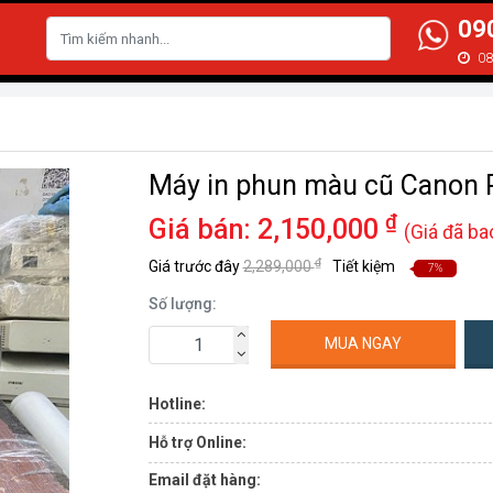
09
N
08
Máy in phun màu cũ Canon
₫
Giá bán:
2,150,000
(Giá đã b
₫
Giá trước đây
2,289,000
Tiết kiệm
7%
Số lượng:
MUA NGAY
Hotline:
Hỗ trợ Online:
Email đặt hàng: