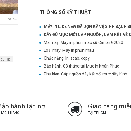
THÔNG SỐ KỸ THUẬT
766
MÁY IN LIKE NEW ĐÃ DỌN KỸ VỆ SINH SẠCH 
ĐẦY ĐỦ MỰC MỚI CÁP NGUỒN, CAM KẾT VỀ
Mã máy: Máy in phun màu cũ Canon G2020
Loại máy: Máy in phun màu
Chức năng: In, scab, copy
 cũ Hp
Bảo hành: 03 tháng tại Mực in Nhân Phúc
Phụ kiện: Cáp nguồn dây kết nối mực đầy bình
Bảo hành tận nơi
Giao hàng miễ
HÁCH HÀNG
TẠI TPHCM