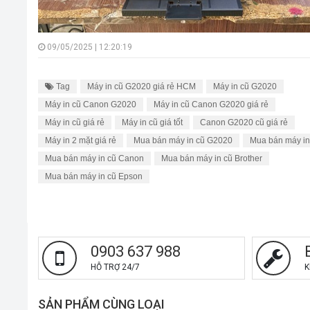
09/05/2025 | 12:20:19
Tag
Máy in cũ G2020 giá rẻ HCM
Máy in cũ G2020
Máy in cũ Canon G2020
Máy in cũ Canon G2020 giá rẻ
Máy in cũ giá rẻ
Máy in cũ giá tốt
Canon G2020 cũ giá rẻ
Máy in 2 mặt giá rẻ
Mua bán máy in cũ G2020
Mua bán máy in
Mua bán máy in cũ Canon
Mua bán máy in cũ Brother
Mua bán máy in cũ Epson
0903 637 988
HỖ TRỢ 24/7
K
SẢN PHẨM CÙNG LOẠI