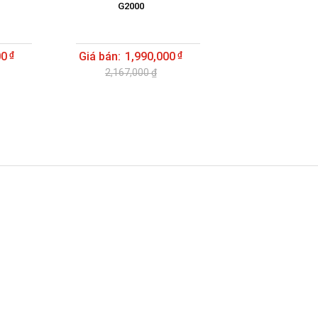
G2000
00
1,990,000
2,167,000 ₫