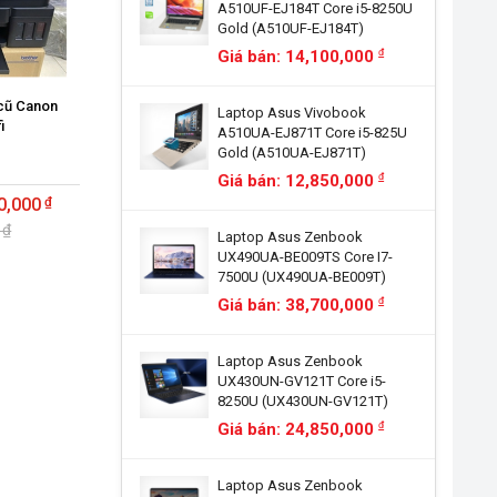
A510UF-EJ184T Core i5-8250U
Gold (A510UF-EJ184T)
Giá bán: 14,100,000
đ
cũ Canon
Laptop Asus Vivobook
i
A510UA-EJ871T Core i5-825U
Gold (A510UA-EJ871T)
Giá bán: 12,850,000
đ
0,000
 ₫
Laptop Asus Zenbook
UX490UA-BE009TS Core I7-
7500U (UX490UA-BE009T)
Giá bán: 38,700,000
đ
Laptop Asus Zenbook
UX430UN-GV121T Core i5-
8250U (UX430UN-GV121T)
Giá bán: 24,850,000
đ
Laptop Asus Zenbook