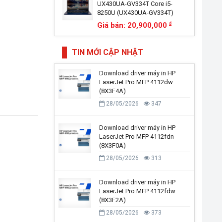
UX430UA-GV334T Core i5-
8250U (UX430UA-GV334T)
Giá bán: 20,900,000
đ
TIN MỚI CẬP NHẬT
Download driver máy in HP
LaserJet Pro MFP 4112dw
(8X3F4A)
28/05/2026
347
Download driver máy in HP
LaserJet Pro MFP 4112fdn
(8X3F0A)
28/05/2026
313
Download driver máy in HP
LaserJet Pro MFP 4112fdw
(8X3F2A)
28/05/2026
373