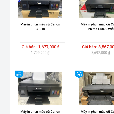
Máy in phun màu cũ Canon
Máy in phun màu cũ C
G1010
Pixma G5070 Wifi
1,677,000
3,567,0
1,799,900 ₫
3,692,000 ₫
CÒN
CÒN
HÀNG
HÀNG
Máy in phun màu cũ Canon
Máy in phun màu cũ C