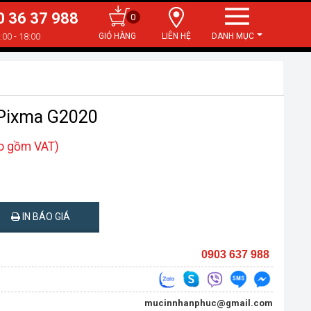
0 36 37 988
0
:00 - 18:00
LIÊN HỆ
DANH MỤC
 Pixma G2020
ao gồm VAT)
IN BÁO GIÁ
0903 637 988
mucinnhanphuc@gmail.com