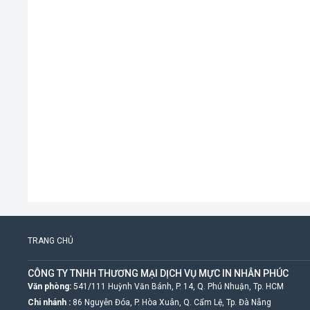
TRANG CHỦ
CÔNG TY TNHH THƯƠNG MẠI DỊCH VỤ MỰC IN NHÂN PHÚC
Văn phòng:
541/111 Huỳnh Văn Bánh, P. 14, Q. Phú Nhuận, Tp. HCM
Chi nhánh :
86 Nguyễn Đóa, P. Hòa Xuân, Q. Cẩm Lệ, Tp. Đà Nẵng