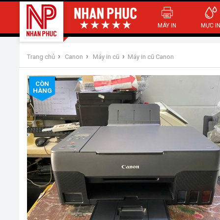
MÁY IN
MỰC I
›
›
›
Trang chủ
Canon
Máy in cũ
Máy in cũ Canon
CÒN
HÀNG