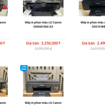
anon
Máy in phun màu cũ Canon
Máy in phun màu 
IX6560 Khổ A3
G3010 Wif
00
3,250,000
2,49
3,390,000 ₫
2,634,000
CÒN
HÀNG
anon
Máy in phun màu cũ Canon