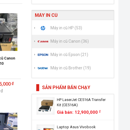
MÁY IN CŨ
Máy in cũ HP (53)
Máy in cũ Canon (36)
Máy in cũ Epson (21)
cũ Canon
10
Máy in cũ Brother (19)
5,000
SẢN PHẨM BÁN CHẠY
 ₫
HP LaserJet CE516A Transfer
Kit (CE516A)
Giá bán: 12,900,000
đ
Laptop Asus Vivobook