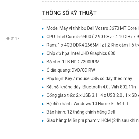
THÔNG SỐ KỸ THUẬT
Mode: Máy vi tính bộ Dell Vostro 3670 MT Core
CPU: Intel Core i5-9400 ( 2.90 GHz - 4.10 GHz / 9
3117
Ram: 1 x 4GB DDR4 2666MHz ( 2 Khe cắm Hỗ trợ
Chíp đồ họa: Intel UHD Graphics 630
Bộ nhớ: 1TB HDD 7200RPM
Ổ đĩa quang: DVD/CD RW
Phụ kiện: Key / mouse USB có dây theo máy
Kết nối không dây: Bluetooth 4.0 ; WiFi 802.11n
Cổng giao tiếp: 2 x USB 3.1 , 4 x USB 2.0 , 1 x S
Hệ điều hành: Windows 10 Home SL 64-bit
Bảo hành: 12 tháng chính hãng Dell
Giao hàng: Miễn phí phạm vi HCM (24h sau khi 