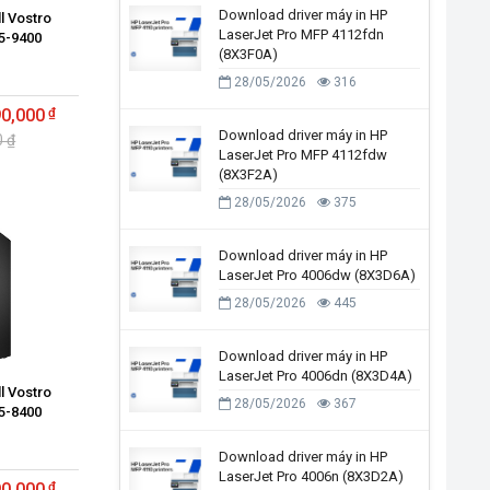
Download driver máy in HP
ll Vostro
LaserJet Pro MFP 4112fdn
5-9400
(8X3F0A)
)
28/05/2026
316
90,000
Download driver máy in HP
0 ₫
LaserJet Pro MFP 4112fdw
(8X3F2A)
28/05/2026
375
Download driver máy in HP
LaserJet Pro 4006dw (8X3D6A)
28/05/2026
445
Download driver máy in HP
LaserJet Pro 4006dn (8X3D4A)
ll Vostro
28/05/2026
367
5-8400
)
Download driver máy in HP
LaserJet Pro 4006n (8X3D2A)
90,000