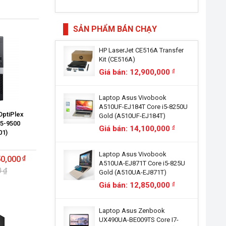
SẢN PHẨM BÁN CHẠY
HP LaserJet CE516A Transfer
Kit (CE516A)
Giá bán: 12,900,000
đ
Laptop Asus Vivobook
A510UF-EJ184T Core i5-8250U
 OptiPlex
Gold (A510UF-EJ184T)
i5-9500
Giá bán: 14,100,000
đ
01)
Laptop Asus Vivobook
50,000
A510UA-EJ871T Core i5-825U
0 ₫
Gold (A510UA-EJ871T)
Giá bán: 12,850,000
đ
Laptop Asus Zenbook
UX490UA-BE009TS Core I7-