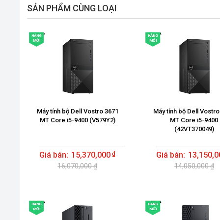
SẢN PHẨM CÙNG LOẠI
HÀNG
HÀNG
MỚI
MỚI
Máy tính bộ Dell Vostro 3671
Máy tính bộ Dell Vostr
MT Core i5-9400 (V579Y2)
MT Core i5-9400
(42VT370049)
15,370,000
13,150,0
16,070,000 ₫
14,050,000 ₫
HÀNG
HÀNG
MỚI
MỚI