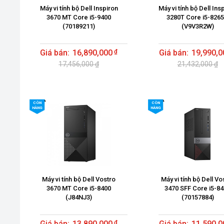
Máy vi tính bộ Dell Inspiron
Máy vi tính bộ Dell Ins
3670 MT Core i5-9400
3280T Core i5-826
(70189211)
(V9V3R2W)
16,890,000
19,990,0
17,456,000 ₫
21,432,000 ₫
CÒN
CÒN
HÀNG
HÀNG
Máy vi tính bộ Dell Vostro
Máy vi tính bộ Dell Vo
3670 MT Core i5-8400
3470 SFF Core i5-8
(J84NJ3)
(70157884)
13,890,000
11,590,0