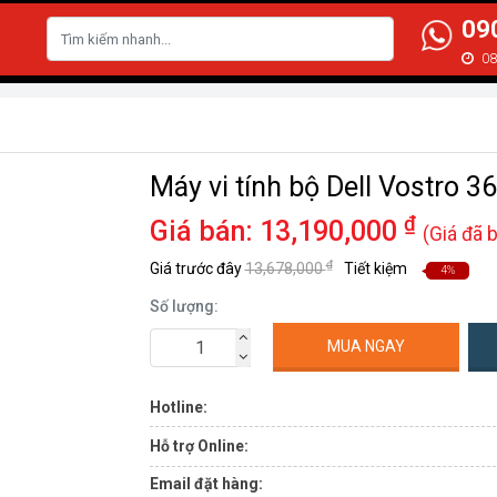
09
N
08
Máy vi tính bộ Dell Vostro
₫
Giá bán:
13,190,000
(Giá đã 
₫
Giá trước đây
13,678,000
Tiết kiệm
4%
Số lượng:
MUA NGAY
Hotline:
Hỗ trợ Online:
Email đặt hàng: