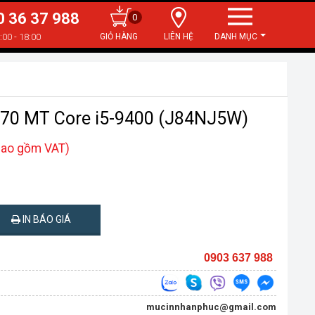
0 36 37 988
0
:00 - 18:00
LIÊN HỆ
DANH MỤC
 3670 MT Core i5-9400 (J84NJ5W)
bao gồm VAT)
IN BÁO GIÁ
0903 637 988
mucinnhanphuc@gmail.com