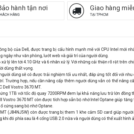
Bảo hành tận nơi
Giao hàng miễ
HÁCH HÀNG
TẠI TPHCM
g bộ của Dell, được trang bị cấu hình mạnh mẽ với CPU Intel mới nhấ
g ngày như văn phòng, lướt web và giải trí của người dùng.
̉ lý lên tới 4.10 GHz và 6 nhân xử lý. Với những cải thiện rõ rệt trên ch
̀i dùng thất vọng.
ười dùng sẽ có được trải nghiệm tối ưu nhất, đáp ứng tốt đối với nhu
rí. Trường hợp, nếu cần nâng cấp thêm người dùng vẫn có thể nâng 
PC Dell Vostro 3670 MT.
 cứng 1TB với tốc độ quay 7200RPM đem lại khả năng lưu trữ lớn đồng t
 Dell Vostro 3670 MT còn được tích hợp sẵn bộ nhớ Intel Optane giúp tăng t
ừ ổ cứng sang bộ nhớ Optane.
0 MT (J84NJ5W) còn được trang bị them 1 khe cắm SD card giúp người d
ng khi đó phía sau là 4 cổng USB 2.0 nữa và người dùng có thể xuất hình