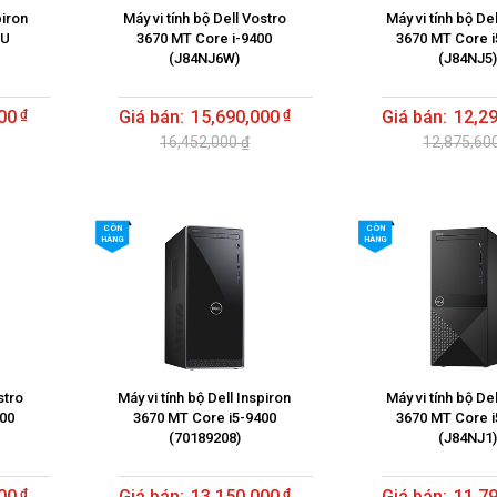
piron
Máy vi tính bộ Dell Vostro
Máy vi tính bộ De
5U
3670 MT Core i-9400
3670 MT Core i
(J84NJ6W)
(J84NJ5
00
15,690,000
12,2
16,452,000 ₫
12,875,60
CÒN
CÒN
HÀNG
HÀNG
stro
Máy vi tính bộ Dell Inspiron
Máy vi tính bộ De
400
3670 MT Core i5-9400
3670 MT Core i
(70189208)
(J84NJ1
00
13,150,000
11,7