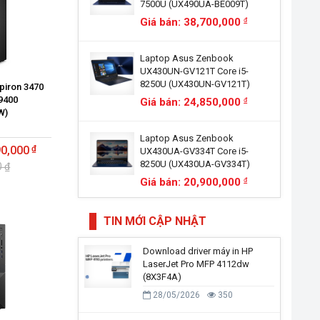
7500U (UX490UA-BE009T)
Giá bán: 38,700,000
đ
Laptop Asus Zenbook
UX430UN-GV121T Core i5-
8250U (UX430UN-GV121T)
spiron 3470
9400
Giá bán: 24,850,000
đ
W)
Laptop Asus Zenbook
90,000
UX430UA-GV334T Core i5-
8250U (UX430UA-GV334T)
0 ₫
Giá bán: 20,900,000
đ
TIN MỚI CẬP NHẬT
Download driver máy in HP
LaserJet Pro MFP 4112dw
(8X3F4A)
28/05/2026
350