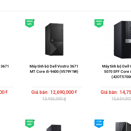
HÀNG
HÀNG
MỚI
MỚI
o 3671
Máy tính bộ Dell Vostro 3671
Máy tính bộ Dell
MT Core i5-9400 (V579Y1W)
5070 SFF Core 
(42OT5700
00
12,690,000
14,7
13,456,000 ₫
15,634,00
HÀNG
CÒN
MỚI
HÀNG