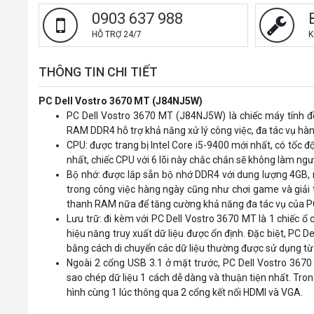
0903 637 988
HỖ TRỢ 24/7
K
THÔNG TIN CHI TIẾT
PC Dell Vostro 3670 MT (J84NJ5W)
PC Dell Vostro 3670 MT (J84NJ5W) là chiếc máy tính đồn
RAM DDR4 hỗ trợ khả năng xử lý công việc, đa tác vụ hàn
CPU: được trang bị Intel Core i5-9400 mới nhất, có tốc độ xư
nhất, chiếc CPU với 6 lõi này chắc chắn sẽ không làm ngươ
Bộ nhớ: được lắp sẵn bộ nhớ DDR4 với dung lượng 4GB, ng
trong công việc hàng ngày cũng như chơi game và giải t
thanh RAM nữa để tăng cường khả năng đa tác vụ của 
Lưu trữ: đi kèm với PC Dell Vostro 3670 MT là 1 chiếc ổ
hiệu năng truy xuất dữ liệu được ổn định. Đặc biệt, PC
bằng cách di chuyển các dữ liệu thường được sử dụng t
Ngoài 2 cổng USB 3.1 ở mặt trước, PC Dell Vostro 367
sao chép dữ liệu 1 cách dễ dàng và thuận tiện nhất. Tro
hình cùng 1 lúc thông qua 2 cổng kết nối HDMI và VGA.