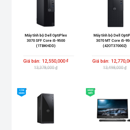
Máy tính bộ Dell OptiPlex
Máy tính bộ Dell Opti
3070 SFF Core i5-9500
3070 MT Core i5-95
(1TBKHDD)
(42OT370002)
12,550,000
12,770,0
13,378,000 ₫
13,498,000 ₫
CÒN
HÀNG
HÀNG
MỚI