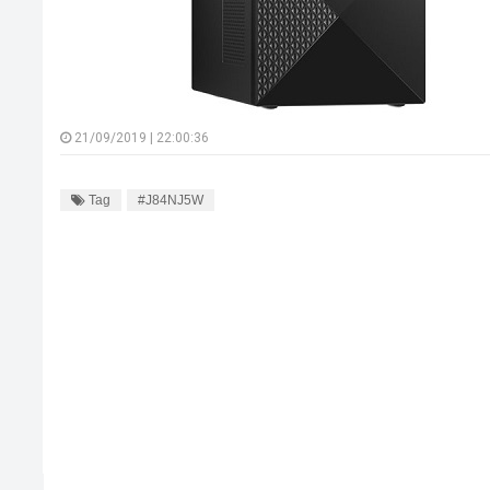
21/09/2019 | 22:00:36
Tag
#J84NJ5W