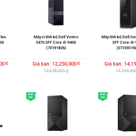
Plex
Máy vi tính bộ Dell Vostro
Máy tính bộ Dell In
00
3470 SFF Core i5-9400
SFF Core-i5-
(70191826)
(STI59315
00
12,250,000
14,1
12,678,000 ₫
14,749,00
HÀNG
HÀNG
MỚI
MỚI