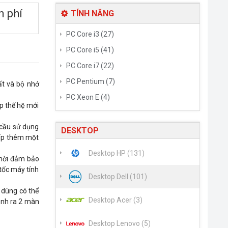
n phí
TÍNH NĂNG
PC Core i3 (27)
PC Core i5 (41)
PC Core i7 (22)
PC Pentium (7)
t và bộ nhớ
PC Xeon E (4)
ip thế hệ mới
 cầu sử dụng
DESKTOP
cấp thêm một
Desktop HP (131)
hời đảm bảo
ốc máy tính
Desktop Dell (101)
ùng có thể
Desktop Acer (3)
 ảnh ra 2 màn
Desktop Lenovo (5)