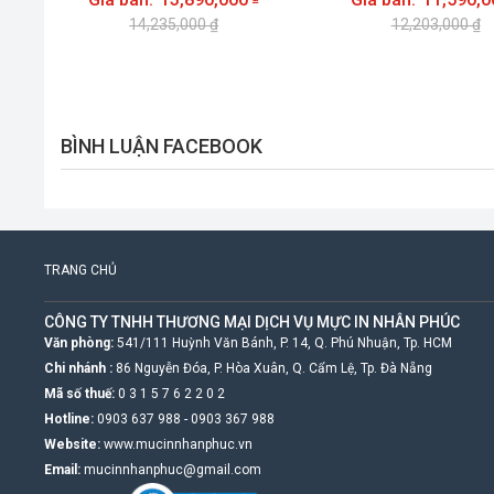
14,235,000 ₫
12,203,000 ₫
BÌNH LUẬN FACEBOOK
TRANG CHỦ
CÔNG TY TNHH THƯƠNG MẠI DỊCH VỤ MỰC IN NHÂN PHÚC
Văn phòng:
541/111 Huỳnh Văn Bánh, P. 14, Q. Phú Nhuận, Tp. HCM
Chi nhánh :
86 Nguyễn Đóa, P. Hòa Xuân, Q. Cẩm Lệ, Tp. Đà Nẵng
Mã số thuế:
0 3 1 5 7 6 2 2 0 2
Hotline:
0903 637 988
-
0903 367 988
Website:
www.mucinnhanphuc.vn
Email:
mucinnhanphuc@gmail.com