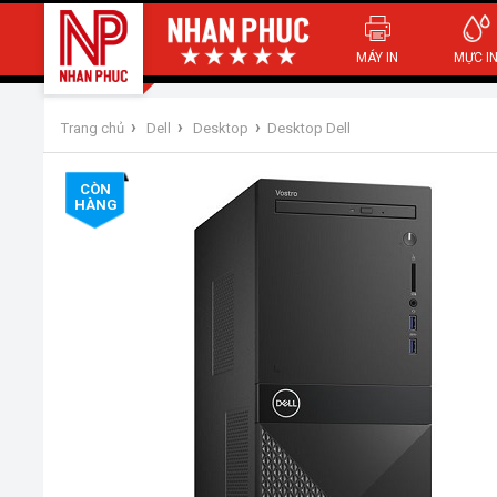
MÁY IN
MỰC I
›
›
›
Trang chủ
Dell
Desktop
Desktop Dell
CÒN
HÀNG