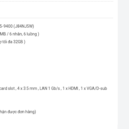
 i5-9400 (J84NJ5W)
MB / 6 nhân, 6 luồng )
 tối đa 32GB )
D card slot , 4 x 3.5 mm , LAN 1 Gb/s , 1 x HDMI , 1 x VGA/D-sub
nhận được đơn hàng)