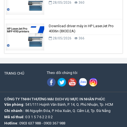
28/05/2026
360
Download driver máy in HP LaserJet Pro
4006n (8X3D2A)
28/05/2026
366
Theo dõi chúng tôi
TRANG CHỦ
CÔNG TY TNHH THƯƠNG MẠI DỊCH VỤ MỰC IN NHÂN PHÚC
Văn phòng:
541/111 Huỳnh Văn Bánh, P. 14, Q. Phú Nhuận, Tp. HCM
Chi nhánh :
86 Nguyễn Đóa, P. Hòa Xuân, Q. Cẩm Lệ, Tp. Đà Nẵng
Mã số thuế:
0 3 1 5 7 6 2 2 0 2
Hotline:
0903 637 988
-
0903 367 988