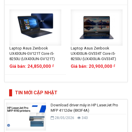
Laptop Asus Zenbook
Laptop Asus Zenbook
UX430UN-GV121T Core i5-
UX430UA-GV334T Core i5-
8250U (UX430UN-GV121T)
8250U (UX430UA-GV334T)
Giá bán: 24,850,000
Giá bán: 20,900,000
đ
đ
TIN MỚI CẬP NHẬT
Download driver máy in HP LaserJet Pro
MFP 4112dw (8X3F4A)
28/05/2026
343