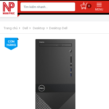
0
›
›
›
Trang chủ
Dell
Desktop
Desktop Dell
CÒN
HÀNG