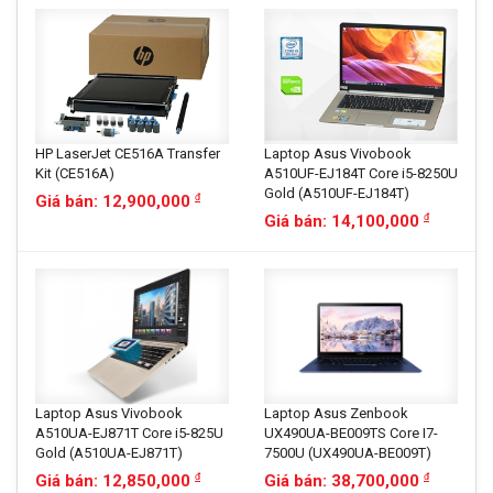
HP LaserJet CE516A Transfer
Laptop Asus Vivobook
Kit (CE516A)
A510UF-EJ184T Core i5-8250U
Gold (A510UF-EJ184T)
Giá bán: 12,900,000
đ
Giá bán: 14,100,000
đ
Laptop Asus Vivobook
Laptop Asus Zenbook
A510UA-EJ871T Core i5-825U
UX490UA-BE009TS Core I7-
Gold (A510UA-EJ871T)
7500U (UX490UA-BE009T)
Giá bán: 12,850,000
Giá bán: 38,700,000
đ
đ