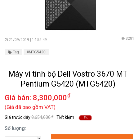
3281
21/09/2019 | 14:55:49
Tag
#MTG5420
Máy vi tính bộ Dell Vostro 3670 MT
Pentium G5420 (MTG5420)
₫
Giá bán:
8,300,000
(Giá đã bao gồm VAT)
₫
Giá trước đây
8,654,000
Tiết kiệm
5%
Số lượng: