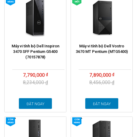
HÀNG
MỚI
Máy vi tính bộ Dell Inspiron
Máy vi tính bộ Dell Vostro
3470 SFF Pentium G5400
3670 MT Pentium (MTG5400)
(70157878)
7,790,000
7,890,000
8,234,000 ₫
8,456,000 ₫
ĐẶT NGAY
ĐẶT NGAY
CÒN
CÒN
HÀNG
HÀNG