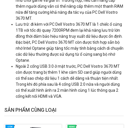
như chơi game và giải trí. Trường hợp, nếu cần nâng cấp
thêm người dùng vẫn có thể nâng cấp thêm một thanh RAM
nữa để tăng cường khả năng đa tác vụ của PC Dell Vostro
3670 MT.
Lưu trữ: đi kèm với PC Dell Vostro 3670 MT là 1 chiếc ổ cứng
1TB với tốc độ quay 7200RPM đem lại khả năng lưu trữ lớn
đồng thời đảm bảo hiệu năng truy xuất dữ liệu được ổn định.
Đặc biệt, PC Dell Vostro 3670 MT còn được tích hợp sẵn bộ
nhớ Intel Optane giúp tăng tốc máy tính bằng cách di chuyển
các dữ liệu thường được sử dụng từ ổ cứng sang bộ nhớ
Optane.
Ngoài 2 cổng USB 3.0 ở mặt trước, PC Dell Vostro 3670 MT
còn được trang bị thêm 1 khe cắm SD card giúp người dùng
có thể sao chép dữ liệu 1 cách dễ dàng và thuận tiện nhất.
Trong khi đó phía sau là 4 cổng USB 2.0 nữa và người dùng
có thể xuất hình ảnh ra 2 màn hình cùng 1 lúc thông qua 2
cổng kết nối HDMI và VGA.
SẢN PHẨM CÙNG LOẠI
CÒN
HÀNG