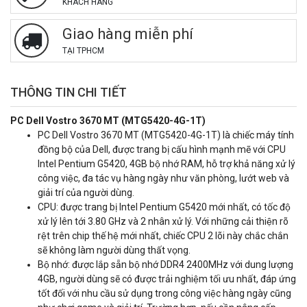
KHÁCH HÀNG
Giao hàng miễn phí
TẠI TPHCM
THÔNG TIN CHI TIẾT
PC Dell Vostro 3670 MT (MTG5420-4G-1T)
PC Dell Vostro 3670 MT (MTG5420-4G-1T) là chiếc máy tính
đồng bộ của Dell, được trang bị cấu hình mạnh mẽ với CPU
Intel Pentium G5420, 4GB bộ nhớ RAM, hỗ trợ khả năng xử lý
công việc, đa tác vụ hàng ngày như văn phòng, lướt web và
giải trí của người dùng.
CPU: được trang bị Intel Pentium G5420 mới nhất, có tốc độ
xử lý lên tới 3.80 GHz và 2 nhân xử lý. Với những cải thiện rõ
rệt trên chip thế hệ mới nhất, chiếc CPU 2 lõi này chắc chắn
sẽ không làm người dùng thất vọng.
Bộ nhớ: được lắp sẵn bộ nhớ DDR4 2400MHz với dung lượng
4GB, người dùng sẽ có được trải nghiệm tối ưu nhất, đáp ứng
tốt đối với nhu cầu sử dụng trong công việc hàng ngày cũng