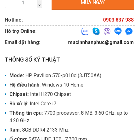
MUA NGAY
Hotline:
0903 637 988
Hỗ trợ Online:
Email đặt hàng:
mucinnhanphuc@gmail.com
THÔNG SỐ KỸ THUẬT
Mode:
HP Pavilion 570-p010d (3JT50AA)
Hệ điều hành:
Windows 10 Home
Chipset:
Intel H270 Chipset
Bộ xử lý:
Intel Core i7
Thông tin cpu:
7700 processor, 8 MB, 3.60 GHz, up to
4.20 GHz
Ram:
8GB DDR4 2133 Mhz
Ổ cứng:
SATA HDD 1TB , 7.200 rpm