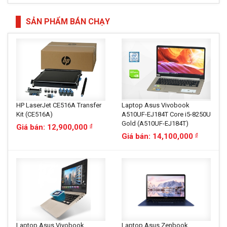
SẢN PHẨM BÁN CHẠY
HP LaserJet CE516A Transfer
Laptop Asus Vivobook
Kit (CE516A)
A510UF-EJ184T Core i5-8250U
Gold (A510UF-EJ184T)
Giá bán: 12,900,000
đ
Giá bán: 14,100,000
đ
Laptop Asus Vivobook
Laptop Asus Zenbook