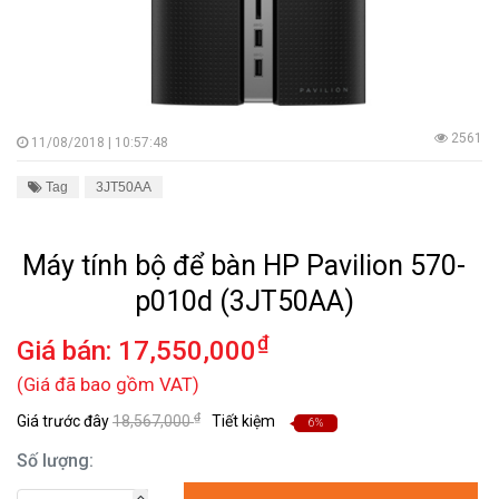
2561
11/08/2018 | 10:57:48
Tag
3JT50AA
Máy tính bộ để bàn HP Pavilion 570-
p010d (3JT50AA)
₫
Giá bán:
17,550,000
(Giá đã bao gồm VAT)
₫
Giá trước đây
18,567,000
Tiết kiệm
6%
Số lượng: