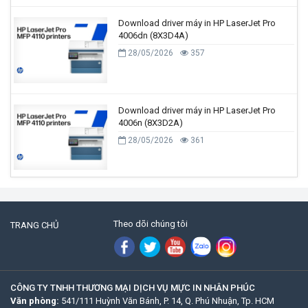
Download driver máy in HP LaserJet Pro
4006dn (8X3D4A)
28/05/2026
357
Download driver máy in HP LaserJet Pro
4006n (8X3D2A)
28/05/2026
361
Theo dõi chúng tôi
TRANG CHỦ
CÔNG TY TNHH THƯƠNG MẠI DỊCH VỤ MỰC IN NHÂN PHÚC
Văn phòng:
541/111 Huỳnh Văn Bánh, P. 14, Q. Phú Nhuận, Tp. HCM