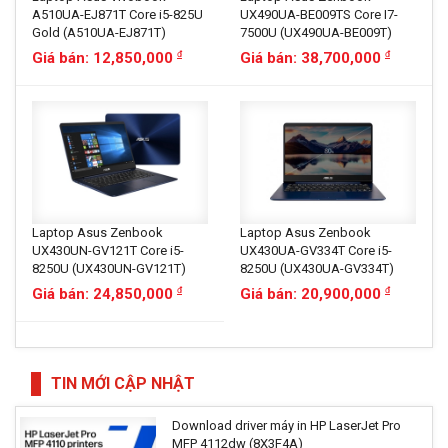
A510UA-EJ871T Core i5-825U
UX490UA-BE009TS Core I7-
Gold (A510UA-EJ871T)
7500U (UX490UA-BE009T)
Giá bán: 12,850,000
Giá bán: 38,700,000
đ
đ
Laptop Asus Zenbook
Laptop Asus Zenbook
UX430UN-GV121T Core i5-
UX430UA-GV334T Core i5-
8250U (UX430UN-GV121T)
8250U (UX430UA-GV334T)
Giá bán: 24,850,000
Giá bán: 20,900,000
đ
đ
TIN MỚI CẬP NHẬT
Download driver máy in HP LaserJet Pro
MFP 4112dw (8X3F4A)