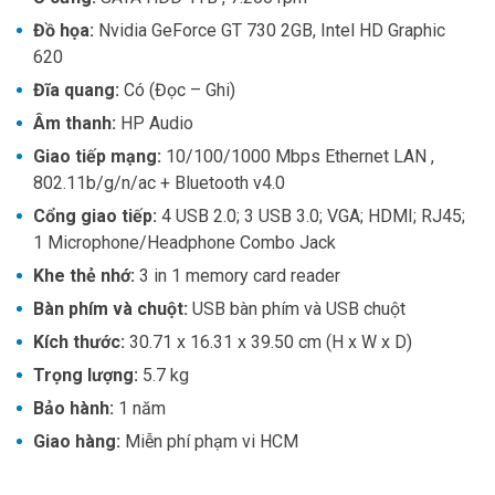
Đồ họa:
Nvidia GeForce GT 730 2GB, Intel HD Graphic
620
Đĩa quang:
Có (Đọc – Ghi)
Âm thanh:
HP Audio
Giao tiếp mạng:
10/100/1000 Mbps Ethernet LAN ,
802.11b/g/n/ac + Bluetooth v4.0
Cổng giao tiếp:
4 USB 2.0; 3 USB 3.0; VGA; HDMI; RJ45;
1 Microphone/Headphone Combo Jack
Khe thẻ nhớ:
3 in 1 memory card reader
Bàn phím và chuột:
USB bàn phím và USB chuột
Kích thước:
30.71 x 16.31 x 39.50 cm (H x W x D)
Trọng lượng:
5.7 kg
Bảo hành:
1 năm
Giao hàng:
Miễn phí phạm vi HCM