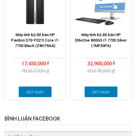
Máy tính bộ để bàn HP
Máy tính bộ để bàn HP
Pavilion 570-P021l Core i7-
EliteOne 800G3 i7-7700 Silver
7700 Black (Z8H79AA)
(1MF30PA)
17,450,000
32,900,000
18,567,000 ₫
35,678,000 ₫
ĐẶT NGAY
ĐẶT NGAY
BÌNH LUẬN FACEBOOK