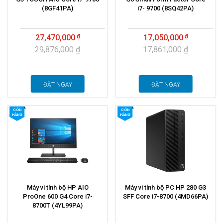
(8GF41PA)
i7- 9700 (8SQ42PA)
27,470,000
17,050,000
29,876,000 ₫
17,861,000 ₫
ĐẶT NGAY
ĐẶT NGAY
CÒN
CÒN
HÀNG
HÀNG
Máy vi tính bộ HP AIO
Máy vi tính bộ PC HP 280 G3
ProOne 600 G4 Core i7-
SFF Core i7-8700 (4MD66PA)
8700T (4YL99PA)