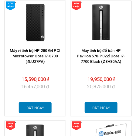
CÒN
BÁN
HÀNG
CHẠY
Máy vi tính bộ HP 280 G4 PCI
Máy tính bộ để bàn HP
Microtower Core i7-8700
Pavilion 570-P022l Core i7-
(4LU27PA)
7700 Black (Z8H80AA)
15,590,000
19,950,000
16,457,000 ₫
20,875,000 ₫
ĐẶT NGAY
ĐẶT NGAY
BÁN
BÁN
CHẠY
CHẠY