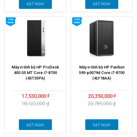
ĐẶT NGAY
ĐẶT NGAY
CÒN
CÒN
HÀNG
HÀNG
Máy vi tính bộ HP ProDesk
Máy vi tính bộ HP Pavilion
400 G5 MT Core i7-8700
590-p0079d Core i7-8700
(4ST35PA)
(4LY18AA)
17,530,000
20,350,000
18,122,000 ₫
20,789,000 ₫
ĐẶT NGAY
ĐẶT NGAY