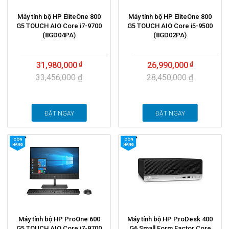
Máy tính bộ HP EliteOne 800
Máy tính bộ HP EliteOne 800
G5 TOUCH AIO Core i7-9700
G5 TOUCH AIO Core i5-9500
(8GD04PA)
(8GD02PA)
31,980,000
26,990,000
33,456,000 ₫
28,450,000 ₫
ĐẶT NGAY
ĐẶT NGAY
CÒN
CÒN
HÀNG
HÀNG
Máy tính bộ HP ProOne 600
Máy tính bộ HP ProDesk 400
G5 TOUCH AIO Core i7-9700
G6 Small Form Factor Core