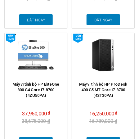
ĐẶT NGAY
ĐẶT NGAY
CÒN
CÒN
HÀNG
HÀNG
Máy vi tính bộ HP EliteOne
Máy vi tính bộ HP ProDesk
800 G4 Core i7-8700
400 G5 MT Core i7-8700
(4ZU50PA)
(4ST30PA)
37,950,000
16,250,000
38,675,000 ₫
16,789,000 ₫