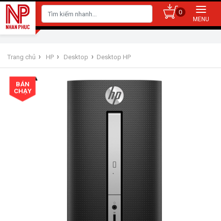
0
›
›
›
Trang chủ
HP
Desktop
Desktop HP
BÁN
CHẠY