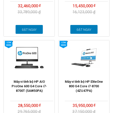
32,460,000
15,450,000
33,789,000 ₫
16,123,000 ₫
ĐẶT NGAY
ĐẶT NGAY
CÒN
CÒN
HÀNG
HÀNG
Máy vi tính bộ HP AIO
Máy vi tính bộ HP EliteOne
ProOne 600 G4 Core i7-
800 G4 Core i7-8700
8700T (5AW50PA)
(4ZU47PA)
28,550,000
35,950,000
29,765,000 ₫
37,150,000 ₫