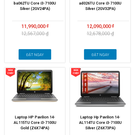
ba062TU Core i3-7100U
ad026TU Core i3-7100U
Silver (2GV24PA)
Silver (2GV32PA)
11,990,000
12,090,000
12,567,000 ₫
12,678,000 ₫
ĐẶT NGAY
ĐẶT NGAY
BÁN
BÁN
CHẠY
CHẠY
Laptop HP Pavilion 14-
Laptop Hp Pavilion 14-
AL115TU Core i3-7100U
AL114TU Core i3-7100U
Gold (Z6X74PA)
Silver (Z6X73PA)