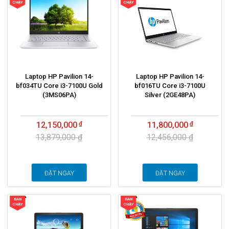
CHẠY
CHẠY
Laptop HP Pavilion 14-
Laptop HP Pavilion 14-
bf034TU Core i3-7100U Gold
bf016TU Core i3-7100U
(3MS06PA)
Silver (2GE48PA)
12,150,000
11,800,000
13,879,000 ₫
12,456,000 ₫
ĐẶT NGAY
ĐẶT NGAY
BÁN
BÁN
CHẠY
CHẠY