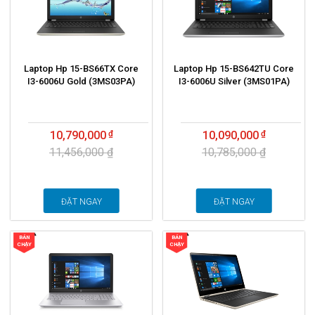
Laptop Hp 15-BS66TX Core
Laptop Hp 15-BS642TU Core
I3-6006U Gold (3MS03PA)
I3-6006U Silver (3MS01PA)
10,790,000
10,090,000
11,456,000 ₫
10,785,000 ₫
ĐẶT NGAY
ĐẶT NGAY
BÁN
BÁN
CHẠY
CHẠY