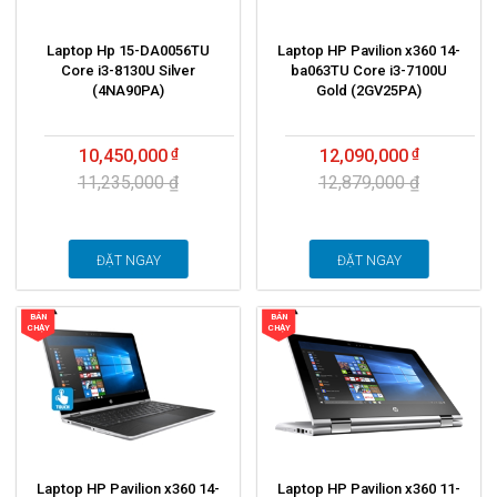
Laptop Hp 15-DA0056TU
Laptop HP Pavilion x360 14-
Core i3-8130U Silver
ba063TU Core i3-7100U
(4NA90PA)
Gold (2GV25PA)
10,450,000
12,090,000
11,235,000 ₫
12,879,000 ₫
ĐẶT NGAY
ĐẶT NGAY
BÁN
BÁN
CHẠY
CHẠY
Laptop HP Pavilion x360 14-
Laptop HP Pavilion x360 11-