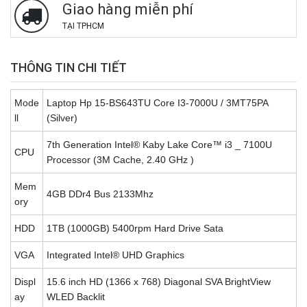
Giao hàng miễn phí
TẠI TPHCM
THÔNG TIN CHI TIẾT
Mode
Laptop Hp 15-BS643TU Core I3-7000U / 3MT75PA
ll
(Silver)
7th Generation Intel® Kaby Lake Core™ i3 _ 7100U
CPU
Processor (3M Cache, 2.40 GHz )
Mem
4GB DDr4 Bus 2133Mhz
ory
HDD
1TB (1000GB) 5400rpm Hard Drive Sata
VGA
Integrated Intel® UHD Graphics
Displ
15.6 inch HD (1366 x 768) Diagonal SVA BrightView
ay
WLED Backlit