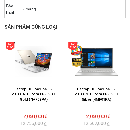
Bảo
12 tháng
hành
SẢN PHẨM CÙNG LOẠI
BÁN
BÁN
CHẠY
CHẠY
Laptop HP Pavilion 15-
Laptop HP Pavilion 15-
cs0016TU Core i3-8130U
cs0014TU Core i3-8130U
Gold (4MF08PA)
Silver (4MF01PA)
12,050,000
12,050,000
12,756,000 ₫
12,567,000 ₫