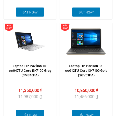
ĐẶT NGAY
ĐẶT NGAY
BÁN
BÁN
CHẠY
CHẠY
Laptop HP Pavilion 15-
Laptop HP Pavilion 15-
cc042TU Core i3-7100 Grey
cc012TU Core i3-7100 Gold
(3MS16PA)
(2GV01PA)
11,350,000
10,850,000
11,987,000 ₫
11,456,000 ₫
ĐẶT NGAY
ĐẶT NGAY