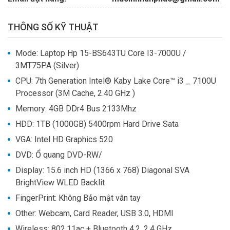
THÔNG SỐ KỸ THUẬT
Mode: Laptop Hp 15-BS643TU Core I3-7000U /
3MT75PA (Silver)
CPU
: 
7th Generation Intel® Kaby Lake Core™ i3 _ 7100U
Processor (3M Cache, 2.40 GHz )
Memory
: 
4GB DDr4 Bus 2133Mhz
HDD
: 
1TB (1000GB) 5400rpm Hard Drive Sata
VGA
: 
Intel HD Graphics 520
DVD: Ổ quang DVD-RW/
Display
: 
15.6 inch HD (1366 x 768) Diagonal SVA
BrightView WLED Backlit
FingerPrint
: Không 
Bảo mật vân tay
Other
: 
Webcam, Card Reader, USB 3.0, HDMI
Wireless
: 
802.11ac + Bluetooth 4.2, 2.4 GHz