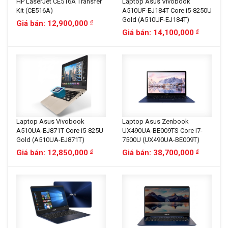
HP LaserJet CE516A Transfer
Laptop Asus Vivobook
Kit (CE516A)
A510UF-EJ184T Core i5-8250U
Gold (A510UF-EJ184T)
Giá bán: 12,900,000
đ
Giá bán: 14,100,000
đ
Laptop Asus Vivobook
Laptop Asus Zenbook
A510UA-EJ871T Core i5-825U
UX490UA-BE009TS Core I7-
Gold (A510UA-EJ871T)
7500U (UX490UA-BE009T)
Giá bán: 12,850,000
Giá bán: 38,700,000
đ
đ