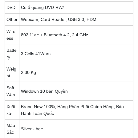
DVD
Có ổ quang DVD-RW/
Other
Webcam, Card Reader, USB 3.0, HDMI
Wirel
802.11ac + Bluetooth 4.2, 2.4 GHz
ess
Batte
3 Cells 41Whrs
ry
Weig
2.30 Kg
ht
Soft
Windown 10 bản Quyền
Ware
Xuất
Brand New 100%, Hàng Phân Phối Chính Hãng, Bảo
xứ
Hành Toàn Quốc
Màu
Silver - bạc
Sắc