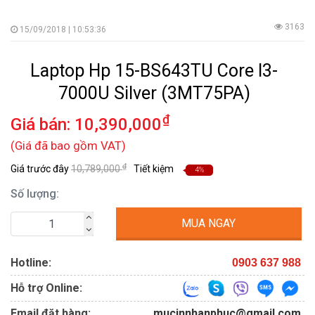
3163
15/09/2018 | 10:53:36
Laptop Hp 15-BS643TU Core I3-
7000U Silver (3MT75PA)
₫
Giá bán:
10,390,000
(Giá đã bao gồm VAT)
₫
Giá trước đây
10,789,000
Tiết kiệm
4%
Số lượng:
MUA NGAY
Hotline:
0903 637 988
Hỗ trợ Online:
Email đặt hàng:
mucinnhanphuc@gmail.com