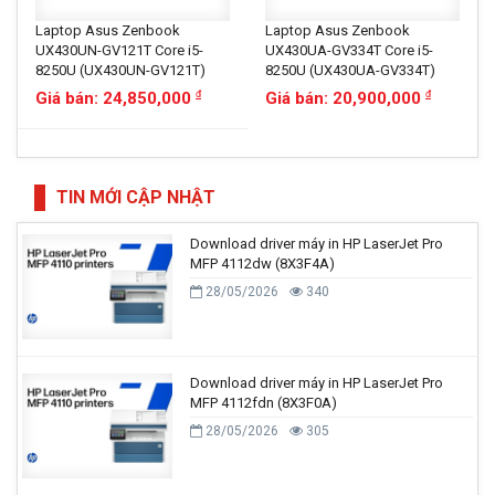
Laptop Asus Zenbook
Laptop Asus Zenbook
UX430UN-GV121T Core i5-
UX430UA-GV334T Core i5-
8250U (UX430UN-GV121T)
8250U (UX430UA-GV334T)
Giá bán: 24,850,000
Giá bán: 20,900,000
đ
đ
TIN MỚI CẬP NHẬT
Download driver máy in HP LaserJet Pro
MFP 4112dw (8X3F4A)
28/05/2026
340
Download driver máy in HP LaserJet Pro
MFP 4112fdn (8X3F0A)
28/05/2026
305