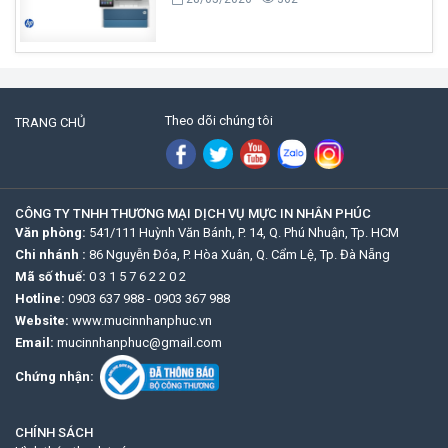
Theo dõi chúng tôi
TRANG CHỦ
CÔNG TY TNHH THƯƠNG MẠI DỊCH VỤ MỰC IN NHÂN PHÚC
Văn phòng:
541/111 Huỳnh Văn Bánh, P. 14, Q. Phú Nhuận, Tp. HCM
Chi nhánh :
86 Nguyễn Đóa, P. Hòa Xuân, Q. Cẩm Lệ, Tp. Đà Nẵng
Mã số thuế:
0 3 1 5 7 6 2 2 0 2
Hotline:
0903 637 988
-
0903 367 988
Website:
www.mucinnhanphuc.vn
Email:
mucinnhanphuc@gmail.com
Chứng nhận:
CHÍNH SÁCH