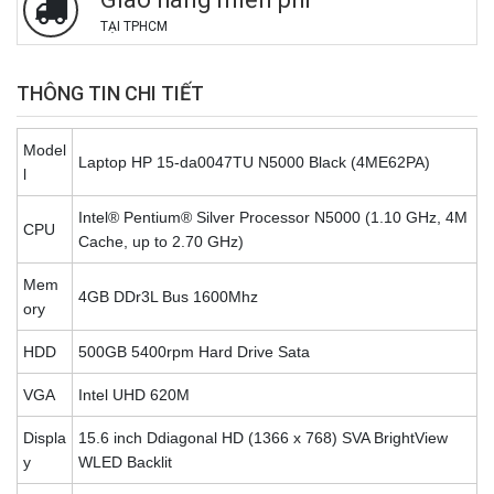
TẠI TPHCM
THÔNG TIN CHI TIẾT
Model
Laptop HP 15-da0047TU N5000 Black (4ME62PA)
l
Intel® Pentium® Silver Processor N5000 (1.10 GHz, 4M
CPU
Cache, up to 2.70 GHz)
Mem
4GB DDr3L Bus 1600Mhz
ory
HDD
500GB 5400rpm Hard Drive Sata
VGA
Intel UHD 620M
Displa
15.6 inch Ddiagonal HD (1366 x 768) SVA BrightView
y
WLED Backlit