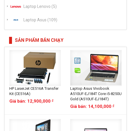
Laptop Lenovo (5)
Laptop Asus (109)
SẢN PHẨM BÁN CHẠY
HP LaserJet CE516A Transfer
Laptop Asus Vivobook
Kit (CE516A)
A510UF-EJ184T Core i5-8250U
Gold (A510UF-EJ184T)
Giá bán: 12,900,000
đ
Giá bán: 14,100,000
đ