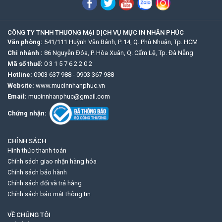
CÔNG TY TNHH THƯƠNG MẠI DỊCH VỤ MỰC IN NHÂN PHÚC
Văn phòng:
541/111 Huỳnh Văn Bánh, P. 14, Q. Phú Nhuận, Tp. HCM
Chi nhánh :
86 Nguyễn Đóa, P. Hòa Xuân, Q. Cẩm Lệ, Tp. Đà Nẵng
Mã số thuế:
0 3 1 5 7 6 2 2 0 2
Hotline:
0903 637 988
-
0903 367 988
Website:
www.mucinnhanphuc.vn
Email:
mucinnhanphuc@gmail.com
Chứng nhận:
CHÍNH SÁCH
Hình thức thanh toán
Chính sách giao nhận hàng hóa
Chính sách bảo hành
Chính sách đổi và trả hàng
Chính sách bảo mật thông tin
VỀ CHÚNG TÔI