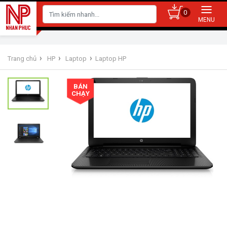
0
›
›
›
Trang chủ
HP
Laptop
Laptop HP
BÁN
CHẠY