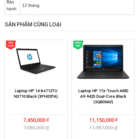
Bảo
12 tháng
hành
SẢN PHẨM CÙNG LOẠI
BÁN
HÀNG
CHẠY
MỚI
Laptop HP 14-bs712TU
Laptop HP 17z-Touch AMD
N3710 Black (3PH02PA)
A9-9425 Dual-Core Black
(3QB09AV)
7,450,000
11,150,000
7,985,000 ₫
11,987,000 ₫