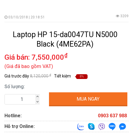
3209
03/10/2018 | 20:18:51
Laptop HP 15-da0047TU N5000
Black (4ME62PA)
₫
Giá bán:
7,550,000
(Giá đã bao gồm VAT)
₫
Giá trước đây
8,120,000
Tiết kiệm
8%
Số lượng:
MUA NGAY
Hotline:
0903 637 988
Hỗ trợ Online: