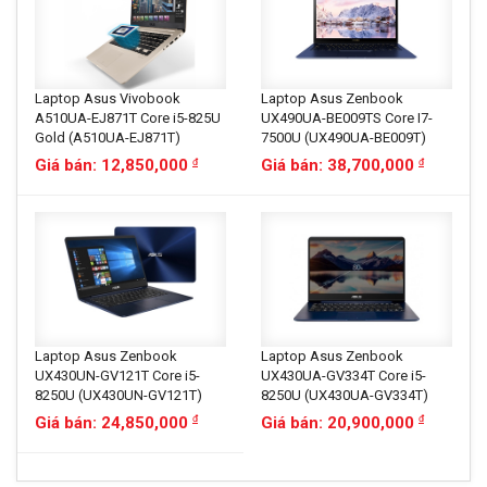
Laptop Asus Vivobook
Laptop Asus Zenbook
A510UA-EJ871T Core i5-825U
UX490UA-BE009TS Core I7-
Gold (A510UA-EJ871T)
7500U (UX490UA-BE009T)
Giá bán: 12,850,000
Giá bán: 38,700,000
đ
đ
Laptop Asus Zenbook
Laptop Asus Zenbook
UX430UN-GV121T Core i5-
UX430UA-GV334T Core i5-
8250U (UX430UN-GV121T)
8250U (UX430UA-GV334T)
Giá bán: 24,850,000
Giá bán: 20,900,000
đ
đ