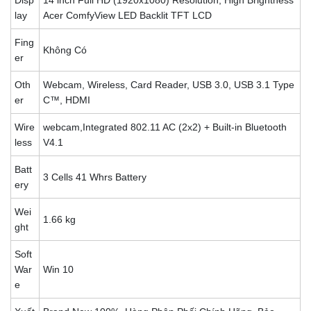
lay
Acer ComfyView LED Backlit TFT LCD
Fing
Không Có
er
Oth
Webcam, Wireless, Card Reader, USB 3.0, USB 3.1 Type
er
C™, HDMI
Wire
webcam,Integrated 802.11 AC (2x2) + Built-in Bluetooth
less
V4.1
Batt
3 Cells 41 Whrs Battery
ery
Wei
1.66 kg
ght
Soft
War
Win 10
e