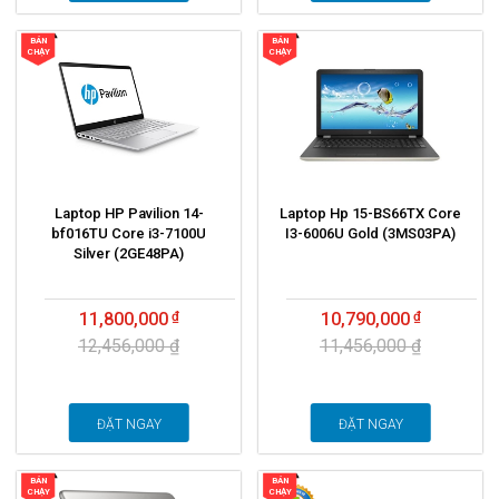
BÁN
BÁN
CHẠY
CHẠY
Laptop HP Pavilion 14-
Laptop Hp 15-BS66TX Core
bf016TU Core i3-7100U
I3-6006U Gold (3MS03PA)
Silver (2GE48PA)
11,800,000
10,790,000
12,456,000 ₫
11,456,000 ₫
ĐẶT NGAY
ĐẶT NGAY
BÁN
BÁN
CHẠY
CHẠY