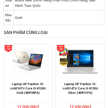
Xuất
Brand New 100%, Hàng Phân Phối Chính Hãng, Bảo
xứ
Hành Toàn Quốc
Màu
Gold
Sắc
SẢN PHẨM CÙNG LOẠI
BÁN
BÁN
CHẠY
CHẠY
Laptop HP Pavilion 15-
Laptop HP Pavilion 15-
cs0016TU Core i3-8130U
cs0014TU Core i3-8130U
Gold (4MF08PA)
Silver (4MF01PA)
12,050,000
12,050,000