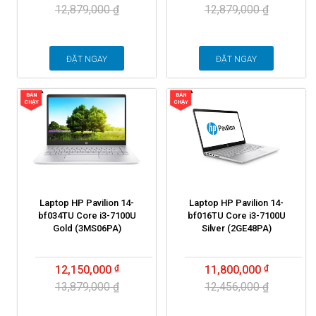
12,879,000 ₫
12,879,000 ₫
ĐẶT NGAY
ĐẶT NGAY
BÁN
BÁN
CHẠY
CHẠY
Laptop HP Pavilion 14-
Laptop HP Pavilion 14-
bf034TU Core i3-7100U
bf016TU Core i3-7100U
Gold (3MS06PA)
Silver (2GE48PA)
12,150,000
11,800,000
13,879,000 ₫
12,456,000 ₫