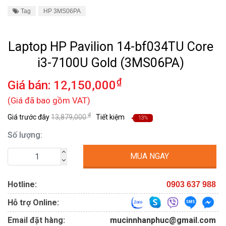
Tag
HP 3MS06PA
Laptop HP Pavilion 14-bf034TU Core
i3-7100U Gold (3MS06PA)
₫
Giá bán:
12,150,000
(Giá đã bao gồm VAT)
₫
Giá trước đây
13,879,000
Tiết kiệm
13%
Số lượng:
MUA NGAY
Hotline:
0903 637 988
Hỗ trợ Online:
Email đặt hàng:
mucinnhanphuc@gmail.com