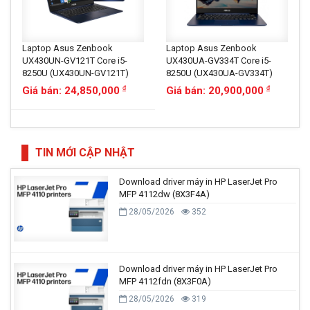
Laptop Asus Zenbook
Laptop Asus Zenbook
UX430UN-GV121T Core i5-
UX430UA-GV334T Core i5-
8250U (UX430UN-GV121T)
8250U (UX430UA-GV334T)
Giá bán: 24,850,000
Giá bán: 20,900,000
đ
đ
TIN MỚI CẬP NHẬT
Download driver máy in HP LaserJet Pro
MFP 4112dw (8X3F4A)
28/05/2026
352
Download driver máy in HP LaserJet Pro
MFP 4112fdn (8X3F0A)
28/05/2026
319