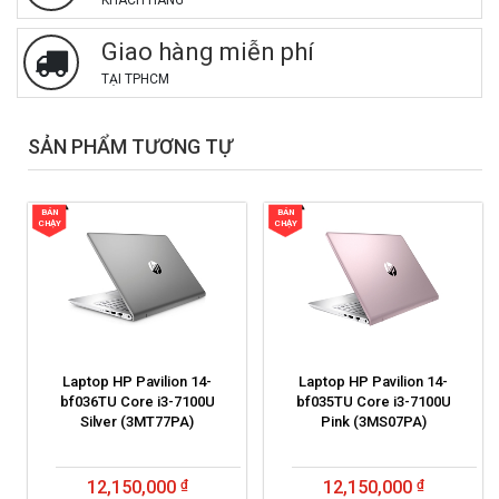
KHÁCH HÀNG
Giao hàng miễn phí
TẠI TPHCM
SẢN PHẨM TƯƠNG TỰ
BÁN
BÁN
CHẠY
CHẠY
Laptop HP Pavilion 14-
Laptop HP Pavilion 14-
bf036TU Core i3-7100U
bf035TU Core i3-7100U
Silver (3MT77PA)
Pink (3MS07PA)
12,150,000
12,150,000