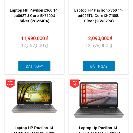
Laptop HP Pavilion x360 14-
Laptop HP Pavilion x360 11-
ba062TU Core i3-7100U
ad026TU Core i3-7100U
Silver (2GV24PA)
Silver (2GV32PA)
11,990,000
12,090,000
12,567,000 ₫
12,678,000 ₫
ĐẶT NGAY
ĐẶT NGAY
BÁN
BÁN
CHẠY
CHẠY
Laptop HP Pavilion 14-
Laptop Hp Pavilion 14-