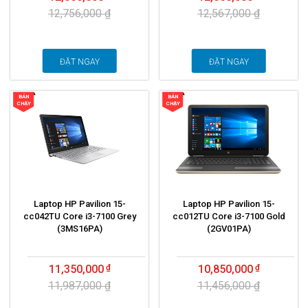
12,756,000 ₫
12,567,000 ₫
ĐẶT NGAY
ĐẶT NGAY
BÁN
BÁN
CHẠY
CHẠY
Laptop HP Pavilion 15-
Laptop HP Pavilion 15-
cc042TU Core i3-7100 Grey
cc012TU Core i3-7100 Gold
(3MS16PA)
(2GV01PA)
11,350,000
10,850,000
11,987,000 ₫
11,456,000 ₫