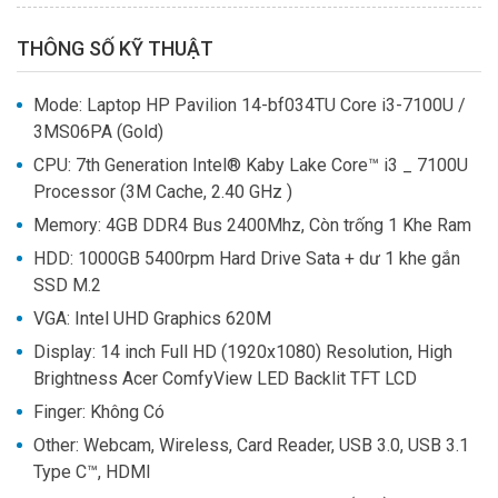
THÔNG SỐ KỸ THUẬT
Mode: Laptop HP Pavilion 14-bf034TU Core i3-7100U /
3MS06PA (Gold)
CPU
: 
7th Generation Intel® Kaby Lake Core™ i3 _ 7100U
Processor (3M Cache, 2.40 GHz )
Memory
: 
4GB DDR4 Bus 2400Mhz, Còn trống 1 Khe Ram
HDD
: 
1000GB 5400rpm Hard Drive Sata + dư 1 khe gắn
SSD M.2
VGA
: 
Intel UHD Graphics 620M
Display
: 
14 inch Full HD (1920x1080) Resolution, High
Brightness Acer ComfyView LED Backlit TFT LCD
Finger
: 
Không Có
Other
: 
Webcam, Wireless, Card Reader, USB 3.0, USB 3.1
Type C™, HDMI