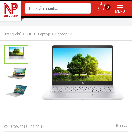
0
›
›
›
Trang chủ
HP
Laptop
Laptop HP
3329
18/09/2018 | 09:05:14