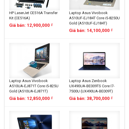
HP LaserJet CE516A Transfer
Laptop Asus Vivobook
Kit (CE516A)
A510UF-EJ184T Core i5-8250U
Gold (A510UF-EJ184T)
Giá bán: 12,900,000
đ
Giá bán: 14,100,000
đ
Laptop Asus Vivobook
Laptop Asus Zenbook
A510UA-EJ871T Core i5-825U
UX490UA-BE009TS Core I7-
Gold (A510UA-EJ871T)
7500U (UX490UA-BE009T)
Giá bán: 12,850,000
Giá bán: 38,700,000
đ
đ