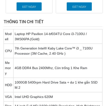
ĐẶT NGAY
ĐẶT NGAY
THÔNG TIN CHI TIẾT
Mod
Laptop HP Pavilion 14-bf034TU Core i3-7100U /
ell
3MS06PA (Gold)
7th Generation Intel® Kaby Lake Core™ i3 _ 7100U
CPU
Processor (3M Cache, 2.40 GHz )
Me
mor
4GB DDR4 Bus 2400Mhz, Còn trống 1 Khe Ram
y
1000GB 5400rpm Hard Drive Sata + dư 1 khe gắn SSD
HDD
M.2
VGA
Intel UHD Graphics 620M
Disp
14 inch Full HD (1920x1080) Resolution, High Brightness