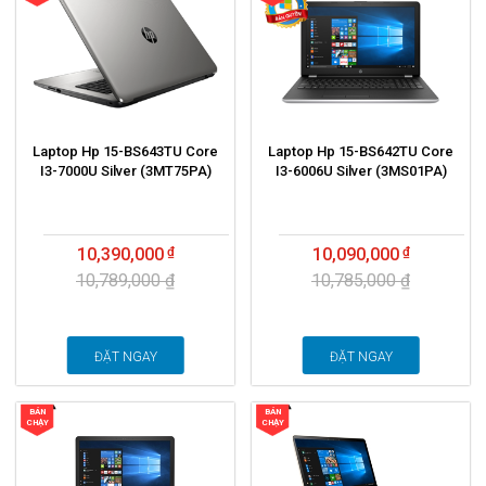
Laptop Hp 15-BS643TU Core
Laptop Hp 15-BS642TU Core
I3-7000U Silver (3MT75PA)
I3-6006U Silver (3MS01PA)
10,390,000
10,090,000
10,789,000 ₫
10,785,000 ₫
ĐẶT NGAY
ĐẶT NGAY
BÁN
BÁN
CHẠY
CHẠY