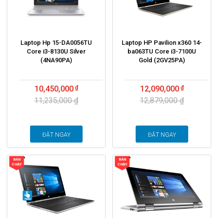
Laptop Hp 15-DA0056TU
Laptop HP Pavilion x360 14-
Core i3-8130U Silver
ba063TU Core i3-7100U
(4NA90PA)
Gold (2GV25PA)
10,450,000
12,090,000
11,235,000 ₫
12,879,000 ₫
ĐẶT NGAY
ĐẶT NGAY
BÁN
BÁN
CHẠY
CHẠY