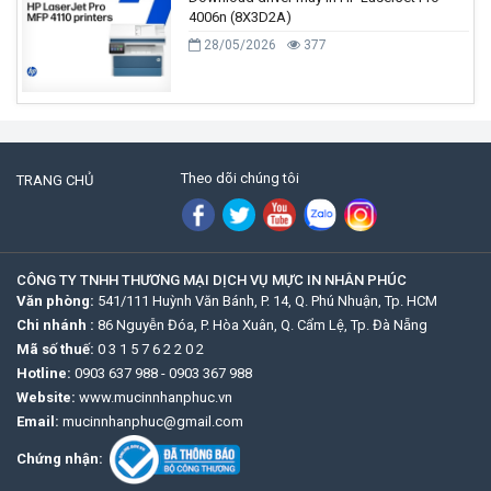
4006n (8X3D2A)
28/05/2026
377
Theo dõi chúng tôi
TRANG CHỦ
CÔNG TY TNHH THƯƠNG MẠI DỊCH VỤ MỰC IN NHÂN PHÚC
Văn phòng:
541/111 Huỳnh Văn Bánh, P. 14, Q. Phú Nhuận, Tp. HCM
Chi nhánh :
86 Nguyễn Đóa, P. Hòa Xuân, Q. Cẩm Lệ, Tp. Đà Nẵng
Mã số thuế:
0 3 1 5 7 6 2 2 0 2
Hotline:
0903 637 988
-
0903 367 988
Website:
www.mucinnhanphuc.vn
Email:
mucinnhanphuc@gmail.com
Chứng nhận: