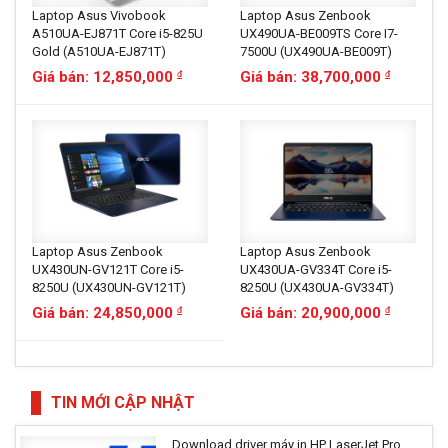
Laptop Asus Vivobook
Laptop Asus Zenbook
A510UA-EJ871T Core i5-825U
UX490UA-BE009TS Core I7-
Gold (A510UA-EJ871T)
7500U (UX490UA-BE009T)
Giá bán: 12,850,000
Giá bán: 38,700,000
đ
đ
Laptop Asus Zenbook
Laptop Asus Zenbook
UX430UN-GV121T Core i5-
UX430UA-GV334T Core i5-
8250U (UX430UN-GV121T)
8250U (UX430UA-GV334T)
Giá bán: 24,850,000
Giá bán: 20,900,000
đ
đ
TIN MỚI CẬP NHẬT
Download driver máy in HP LaserJet Pro