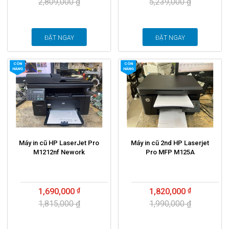
2,809,000 ₫
5,239,000 ₫
ĐẶT NGAY
ĐẶT NGAY
CÒN
CÒN
HÀNG
HÀNG
Máy in cũ HP LaserJet Pro
Máy in cũ 2nd HP Laserjet
M1212nf Nework
Pro MFP M125A
1,690,000
1,820,000
1,815,000 ₫
1,990,000 ₫