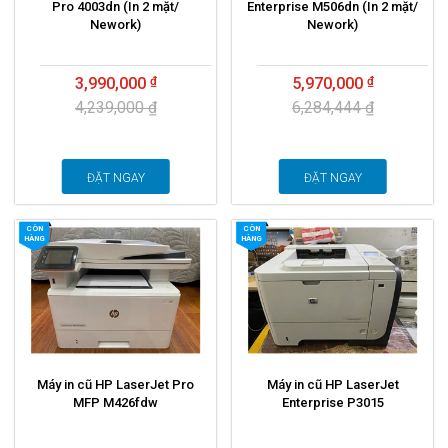
Pro 4003dn (In 2 mặt/
Enterprise M506dn (In 2 mặt/
Nework)
Nework)
3,990,000
5,970,000
4,239,000 ₫
6,284,444 ₫
ĐẶT NGAY
ĐẶT NGAY
CÒN
CÒN
HÀNG
HÀNG
Máy in cũ HP LaserJet Pro
Máy in cũ HP LaserJet
MFP M426fdw
Enterprise P3015