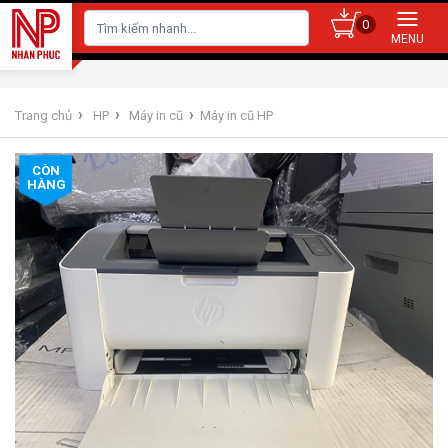
0
›
›
›
Trang chủ
HP
Máy in cũ
Máy in cũ HP
CÒN
HÀNG