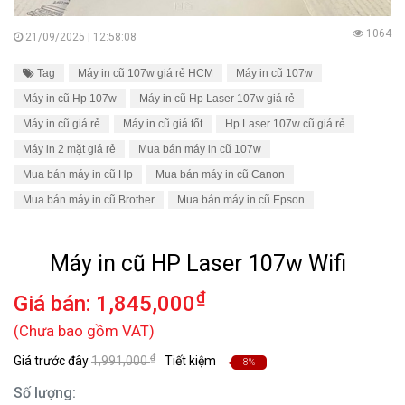
1064
21/09/2025 | 12:58:08
Tag
Máy in cũ 107w giá rẻ HCM
Máy in cũ 107w
Máy in cũ Hp 107w
Máy in cũ Hp Laser 107w giá rẻ
Máy in cũ giá rẻ
Máy in cũ giá tốt
Hp Laser 107w cũ giá rẻ
Máy in 2 mặt giá rẻ
Mua bán máy in cũ 107w
Mua bán máy in cũ Hp
Mua bán máy in cũ Canon
Mua bán máy in cũ Brother
Mua bán máy in cũ Epson
Máy in cũ HP Laser 107w Wifi
₫
Giá bán:
1,845,000
(Chưa bao gồm VAT)
₫
Giá trước đây
1,991,000
Tiết kiệm
8%
Số lượng: