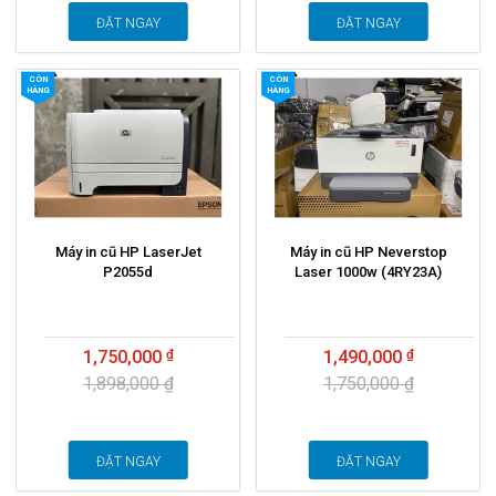
ĐẶT NGAY
ĐẶT NGAY
CÒN
CÒN
HÀNG
HÀNG
Máy in cũ HP LaserJet
Máy in cũ HP Neverstop
P2055d
Laser 1000w (4RY23A)
1,750,000
1,490,000
1,898,000 ₫
1,750,000 ₫
ĐẶT NGAY
ĐẶT NGAY