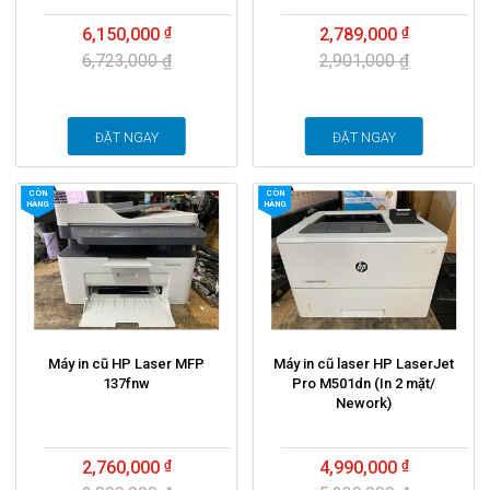
6,150,000
2,789,000
6,723,000 ₫
2,901,000 ₫
ĐẶT NGAY
ĐẶT NGAY
CÒN
CÒN
HÀNG
HÀNG
Máy in cũ HP Laser MFP
Máy in cũ laser HP LaserJet
137fnw
Pro M501dn (In 2 mặt/
Nework)
2,760,000
4,990,000