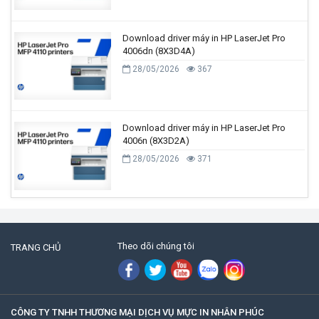
Download driver máy in HP LaserJet Pro
4006dn (8X3D4A)
28/05/2026
367
Download driver máy in HP LaserJet Pro
4006n (8X3D2A)
28/05/2026
371
Theo dõi chúng tôi
TRANG CHỦ
CÔNG TY TNHH THƯƠNG MẠI DỊCH VỤ MỰC IN NHÂN PHÚC