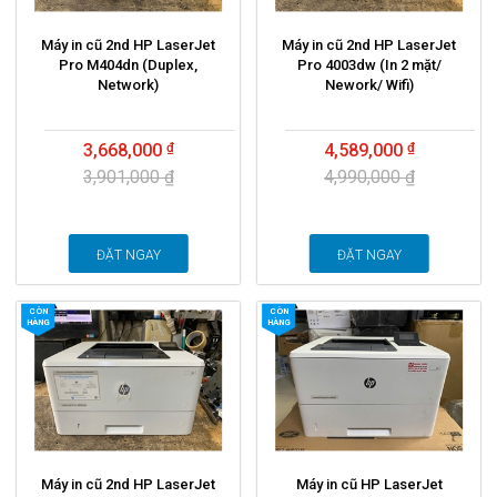
Máy in cũ 2nd HP LaserJet
Máy in cũ 2nd HP LaserJet
Pro M404dn (Duplex,
Pro 4003dw (In 2 mặt/
Network)
Nework/ Wifi)
3,668,000
4,589,000
3,901,000 ₫
4,990,000 ₫
ĐẶT NGAY
ĐẶT NGAY
CÒN
CÒN
HÀNG
HÀNG
Máy in cũ 2nd HP LaserJet
Máy in cũ HP LaserJet