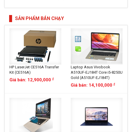
SẢN PHẨM BÁN CHẠY
HP LaserJet CE516A Transfer
Laptop Asus Vivobook
Kit (CE516A)
A510UF-EJ184T Core i5-8250U
Gold (A510UF-EJ184T)
Giá bán: 12,900,000
đ
Giá bán: 14,100,000
đ