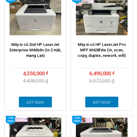
Máy in cũ 2nd HP LaserJet
Máy in cũ HP LaserJet Pro
Enterprise M406dn (In 2 mặt,
MFP M428fdw (In, scan,
mạng Lan)
copy, duplex, nework, wifi)
4,250,000
6,490,000
4,498,000 ₫
6,972,000 ₫
ĐẶT NGAY
ĐẶT NGAY
CÒN
CÒN
HÀNG
HÀNG