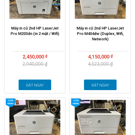
Máy in cũ 2nd HP LaserJet
Máy in cũ 2nd HP LaserJet
Pro M203dn (in 2 mặt / Wifi)
Pro M404dw (Duplex, Wifi,
Network)
2,450,000
4,150,000
2,940,000 ₫
4,523,000 ₫
ĐẶT NGAY
ĐẶT NGAY
CÒN
CÒN
HÀNG
HÀNG