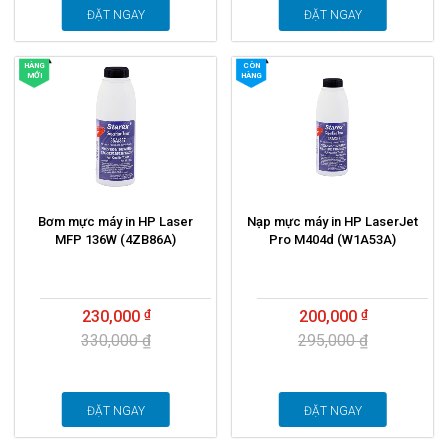
ĐẶT NGAY
ĐẶT NGAY
HÀNG
CÒN
MỚI
HÀNG
Bơm mực máy in HP Laser
Nạp mực máy in HP LaserJet
MFP 136W (4ZB86A)
Pro M404d (W1A53A)
230,000
200,000
330,000 ₫
295,000 ₫
ĐẶT NGAY
ĐẶT NGAY