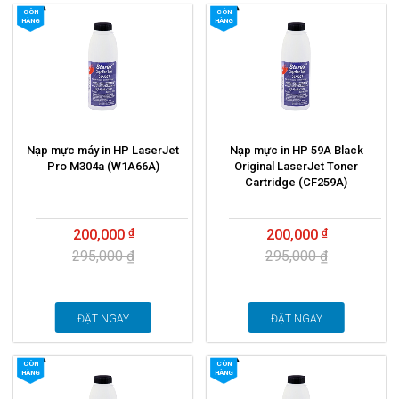
CÒN
CÒN
HÀNG
HÀNG
Nạp mực máy in HP LaserJet
Nạp mực in HP 59A Black
Pro M304a (W1A66A)
Original LaserJet Toner
Cartridge (CF259A)
200,000
200,000
295,000 ₫
295,000 ₫
ĐẶT NGAY
ĐẶT NGAY
CÒN
CÒN
HÀNG
HÀNG