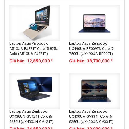
Laptop Asus Vivobook
Laptop Asus Zenbook
A510UA-EJ871T Core i5-825U
UX490UA-BE009TS Core I7-
Gold (A510UA-EJ871T)
7500U (UX490UA-BE009T)
Giá bán: 12,850,000
Giá bán: 38,700,000
đ
đ
Laptop Asus Zenbook
Laptop Asus Zenbook
UX430UN-GV121T Core i5-
UX430UA-GV334T Core i5-
8250U (UX430UN-GV121T)
8250U (UX430UA-GV334T)
Giá bán: 24,850,000
Giá bán: 20,900,000
đ
đ