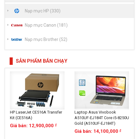
Nạp mực HP (330)
Nạp mực Canon (181)
Nạp mực Brother (52)
SẢN PHẨM BÁN CHẠY
HP LaserJet CE516A Transfer
Laptop Asus Vivobook
Kit (CE516A)
A510UF-EJ184T Core i5-8250U
Gold (A510UF-EJ184T)
Giá bán: 12,900,000
đ
Giá bán: 14,100,000
đ