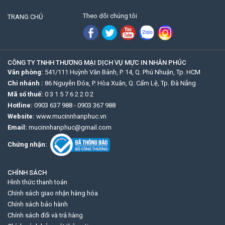
Theo dõi chúng tôi
TRANG CHỦ
CÔNG TY TNHH THƯƠNG MẠI DỊCH VỤ MỰC IN NHÂN PHÚC
Văn phòng:
541/111 Huỳnh Văn Bánh, P. 14, Q. Phú Nhuận, Tp. HCM
Chi nhánh :
86 Nguyễn Đóa, P. Hòa Xuân, Q. Cẩm Lệ, Tp. Đà Nẵng
Mã số thuế:
0 3 1 5 7 6 2 2 0 2
Hotline:
0903 637 988
-
0903 367 988
Website:
www.mucinnhanphuc.vn
Email:
mucinnhanphuc@gmail.com
Chứng nhận:
CHÍNH SÁCH
Hình thức thanh toán
Chính sách giao nhận hàng hóa
Chính sách bảo hành
Chính sách đổi và trả hàng