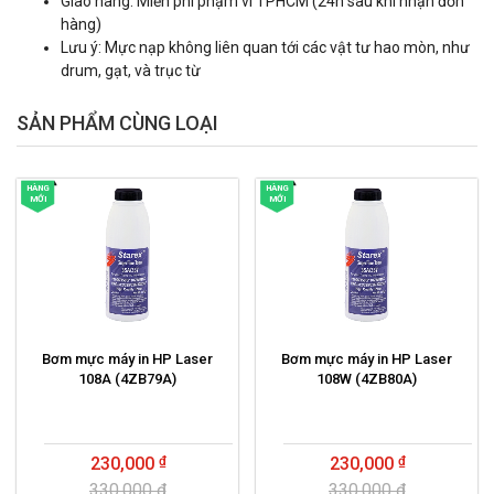
Giao hàng: Miễn phí phạm vi TPHCM (24h sau khi nhận đơn
hàng)
Lưu ý: Mực nạp không liên quan tới các vật tư hao mòn, như
drum, gạt, và trục từ
SẢN PHẨM CÙNG LOẠI
HÀNG
HÀNG
MỚI
MỚI
Bơm mực máy in HP Laser
Bơm mực máy in HP Laser
108A (4ZB79A)
108W (4ZB80A)
230,000
230,000
330,000 ₫
330,000 ₫