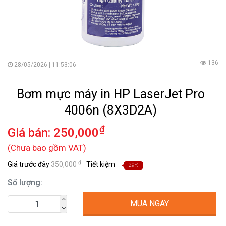
136
28/05/2026 | 11:53:06
Bơm mực máy in HP LaserJet Pro
4006n (8X3D2A)
₫
Giá bán:
250,000
(Chưa bao gồm VAT)
₫
Giá trước đây
350,000
Tiết kiệm
29%
Số lượng:
MUA NGAY