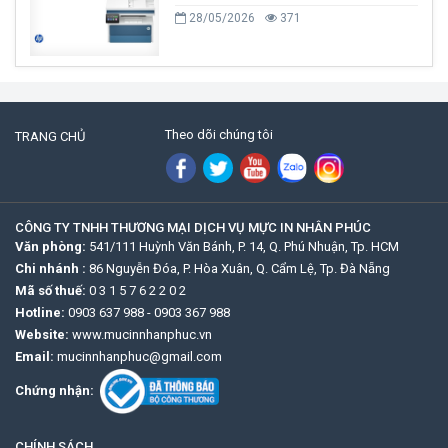
28/05/2026
371
Theo dõi chúng tôi
TRANG CHỦ
CÔNG TY TNHH THƯƠNG MẠI DỊCH VỤ MỰC IN NHÂN PHÚC
Văn phòng:
541/111 Huỳnh Văn Bánh, P. 14, Q. Phú Nhuận, Tp. HCM
Chi nhánh :
86 Nguyễn Đóa, P. Hòa Xuân, Q. Cẩm Lệ, Tp. Đà Nẵng
Mã số thuế:
0 3 1 5 7 6 2 2 0 2
Hotline:
0903 637 988
-
0903 367 988
Website:
www.mucinnhanphuc.vn
Email:
mucinnhanphuc@gmail.com
Chứng nhận:
CHÍNH SÁCH