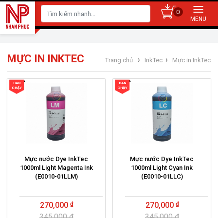
0
MỰC IN INKTEC
›
›
Trang chủ
InkTec
Mực in InkTec
BÁN
BÁN
CHẠY
CHẠY
Mực nước Dye InkTec
Mực nước Dye InkTec
1000ml Light Magenta Ink
1000ml Light Cyan Ink
(E0010-01LLM)
(E0010-01LLC)
270,000
270,000
345,000 ₫
345,000 ₫