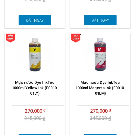
ĐẶT NGAY
ĐẶT NGAY
BÁN
BÁN
CHẠY
CHẠY
Mực nước Dye InkTec
Mực nước Dye InkTec
1000ml Yellow Ink (E0010-
1000ml Magenta Ink (E0010-
01LY)
01LM)
270,000
270,000
345,000 ₫
345,000 ₫