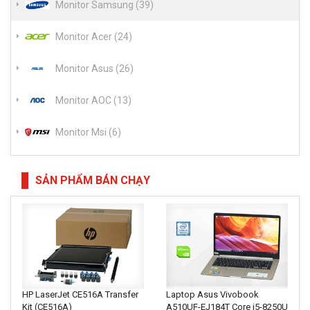
Monitor Samsung (39)
Monitor Acer (24)
Monitor Asus (26)
Monitor AOC (13)
Monitor Msi (6)
SẢN PHẨM BÁN CHẠY
HP LaserJet CE516A Transfer
Laptop Asus Vivobook
Kit (CE516A)
A510UF-EJ184T Core i5-8250U