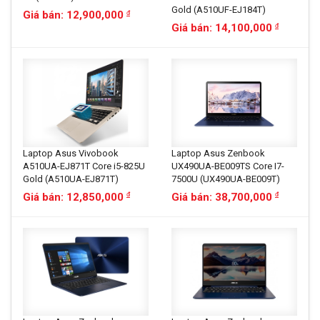
Gold (A510UF-EJ184T)
Giá bán: 12,900,000
đ
Giá bán: 14,100,000
đ
Laptop Asus Vivobook
Laptop Asus Zenbook
A510UA-EJ871T Core i5-825U
UX490UA-BE009TS Core I7-
Gold (A510UA-EJ871T)
7500U (UX490UA-BE009T)
Giá bán: 12,850,000
Giá bán: 38,700,000
đ
đ