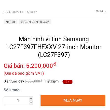
4492
21/08/2018 | 15:13:47
Tag
#LC27F397FHEXXV
Màn hình vi tính Samsung
LC27F397FHEXXV 27-inch Monitor
(LC27F397)
₫
Giá bán:
5,200,000
(Giá đã bao gồm VAT)
₫
Giá trước đây
5,567,000
Tiết kiệm
7%
Số lượng:
MUA NGAY