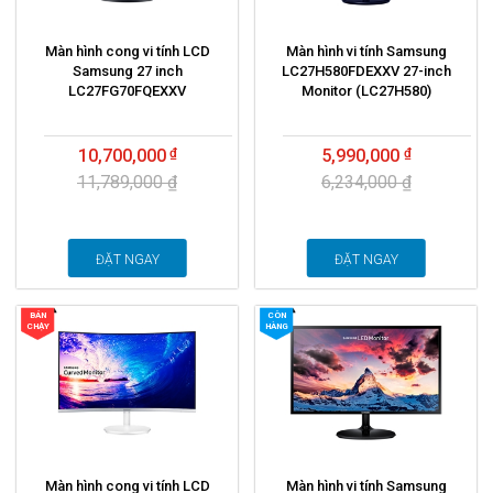
Màn hình cong vi tính LCD
Màn hình vi tính Samsung
Samsung 27 inch
LC27H580FDEXXV 27-inch
LC27FG70FQEXXV
Monitor (LC27H580)
10,700,000
5,990,000
11,789,000 ₫
6,234,000 ₫
ĐẶT NGAY
ĐẶT NGAY
BÁN
CÒN
CHẠY
HÀNG
Màn hình cong vi tính LCD
Màn hình vi tính Samsung