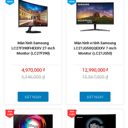
HÀNG
HÀNG
Màn hình Samsung
Màn hình vi tính Samsung
LC27F390FHEXXV 27-inch
LC27JG50QQEXXV 7-inch
Monitor (LC27F390)
Monitor (LC27JG50)
4,970,000
12,990,000
5,346,000 ₫
13,567,000 ₫
ĐẶT NGAY
ĐẶT NGAY
BÁN
BÁN
CHẠY
CHẠY