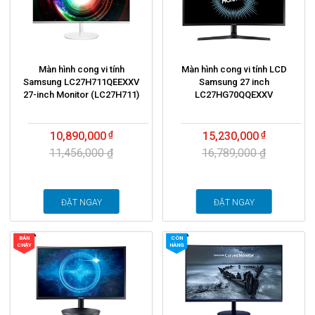
Màn hình cong vi tính
Màn hình cong vi tính LCD
Samsung LC27H711QEEXXV
Samsung 27 inch
27-inch Monitor (LC27H711)
LC27HG70QQEXXV
10,890,000
15,230,000
11,456,000 ₫
16,789,000 ₫
ĐẶT NGAY
ĐẶT NGAY
BÁN
CÒN
CHẠY
HÀNG