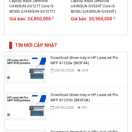
Laptop Asus Zenbook
Laptop Asus Zenbook
UX430UN-GV121T Core i5-
UX430UA-GV334T Core i5-
8250U (UX430UN-GV121T)
8250U (UX430UA-GV334T)
Giá bán: 24,850,000
Giá bán: 20,900,000
đ
đ
TIN MỚI CẬP NHẬT
Download driver máy in HP LaserJet Pro
MFP 4112dw (8X3F4A)
28/05/2026
334
Download driver máy in HP LaserJet Pro
MFP 4112fdn (8X3F0A)
28/05/2026
301
Download driver máy in HP LaserJet Pro