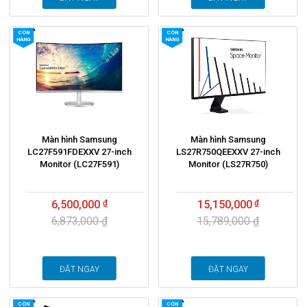
CÒN
CÒN
HÀNG
HÀNG
Màn hình Samsung
Màn hình Samsung
LC27F591FDEXXV 27-inch
LS27R750QEEXXV 27-inch
Monitor (LC27F591)
Monitor (LS27R750)
6,500,000
15,150,000
6,873,000 ₫
15,789,000 ₫
ĐẶT NGAY
ĐẶT NGAY
CÒN
CÒN