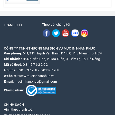
Theo dõi chúng tôi
TRANG CHỦ
CÔNG TY TNHH THƯƠNG MẠI DỊCH VỤ MỰC IN NHÂN PHÚC
Văn phòng:
541/111 Huỳnh Văn Bánh, P. 14, Q. Phú Nhuận, Tp. HCM
Chi nhánh :
86 Nguyễn Đóa, P. Hòa Xuân, Q. Cẩm Lệ, Tp. Đà Nẵng
Mã số thuế:
0 3 1 5 7 6 2 2 0 2
Hotline:
0903 637 988
-
0903 367 988
Website:
www.mucinnhanphuc.vn
Email:
mucinnhanphuc@gmail.com
Chứng nhận:
CHÍNH SÁCH
Hình thức thanh toán