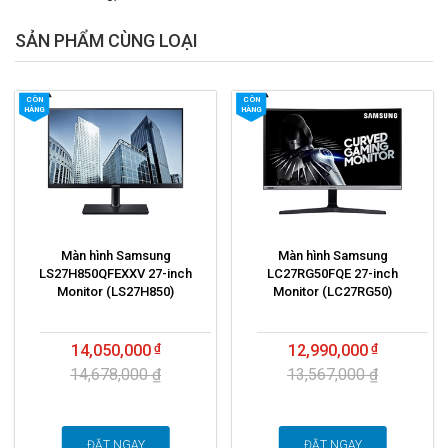
SẢN PHẨM CÙNG LOẠI
CÒN
CÒN
HÀNG
HÀNG
Màn hình Samsung
Màn hình Samsung
LS27H850QFEXXV 27-inch
LC27RG50FQE 27-inch
Monitor (LS27H850)
Monitor (LC27RG50)
14,050,000
12,990,000
14,678,000 ₫
13,567,000 ₫
ĐẶT NGAY
ĐẶT NGAY