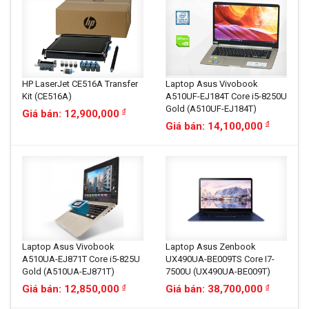
HP LaserJet CE516A Transfer
Laptop Asus Vivobook
Kit (CE516A)
A510UF-EJ184T Core i5-8250U
Gold (A510UF-EJ184T)
Giá bán: 12,900,000
đ
Giá bán: 14,100,000
đ
Laptop Asus Vivobook
Laptop Asus Zenbook
A510UA-EJ871T Core i5-825U
UX490UA-BE009TS Core I7-
Gold (A510UA-EJ871T)
7500U (UX490UA-BE009T)
Giá bán: 12,850,000
Giá bán: 38,700,000
đ
đ