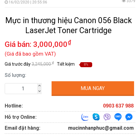
3379
16/02/2020 | 20:55:06
Mực in thương hiệu Canon 056 Black
LaserJet Toner Cartridge
₫
Giá bán:
3,000,000
(Giá đã bao gồm VAT)
₫
Giá trước đây
3,245,000
Tiết kiệm
8%
Số lượng:
MUA NGAY
Hotline:
0903 637 988
Hỗ trợ Online:
Email đặt hàng:
mucinnhanphuc@gmail.com