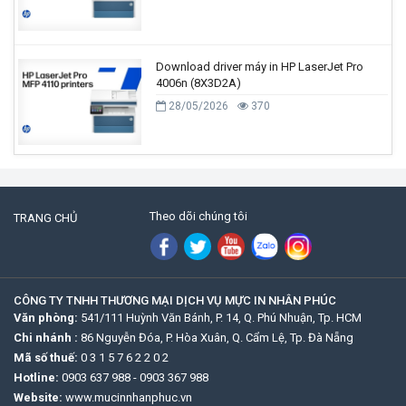
Download driver máy in HP LaserJet Pro
4006n (8X3D2A)
28/05/2026
370
Theo dõi chúng tôi
TRANG CHỦ
CÔNG TY TNHH THƯƠNG MẠI DỊCH VỤ MỰC IN NHÂN PHÚC
Văn phòng:
541/111 Huỳnh Văn Bánh, P. 14, Q. Phú Nhuận, Tp. HCM
Chi nhánh :
86 Nguyễn Đóa, P. Hòa Xuân, Q. Cẩm Lệ, Tp. Đà Nẵng
Mã số thuế:
0 3 1 5 7 6 2 2 0 2
Hotline:
0903 637 988
-
0903 367 988
Website:
www.mucinnhanphuc.vn