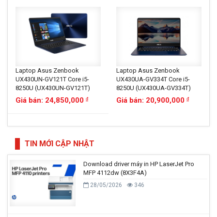
Laptop Asus Zenbook
Laptop Asus Zenbook
UX430UN-GV121T Core i5-
UX430UA-GV334T Core i5-
8250U (UX430UN-GV121T)
8250U (UX430UA-GV334T)
Giá bán: 24,850,000
Giá bán: 20,900,000
đ
đ
TIN MỚI CẬP NHẬT
Download driver máy in HP LaserJet Pro
MFP 4112dw (8X3F4A)
28/05/2026
346