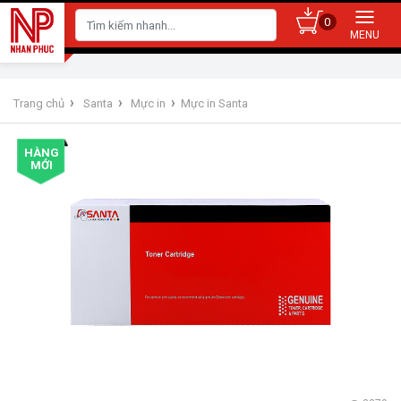
0
›
›
›
Trang chủ
Santa
Mực in
Mực in Santa
HÀNG
MỚI