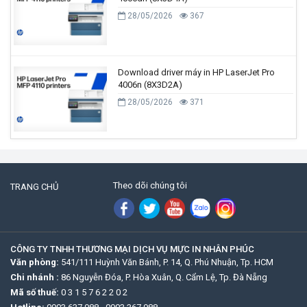
28/05/2026
367
Download driver máy in HP LaserJet Pro
4006n (8X3D2A)
28/05/2026
371
Theo dõi chúng tôi
TRANG CHỦ
CÔNG TY TNHH THƯƠNG MẠI DỊCH VỤ MỰC IN NHÂN PHÚC
Văn phòng:
541/111 Huỳnh Văn Bánh, P. 14, Q. Phú Nhuận, Tp. HCM
Chi nhánh :
86 Nguyễn Đóa, P. Hòa Xuân, Q. Cẩm Lệ, Tp. Đà Nẵng
Mã số thuế:
0 3 1 5 7 6 2 2 0 2