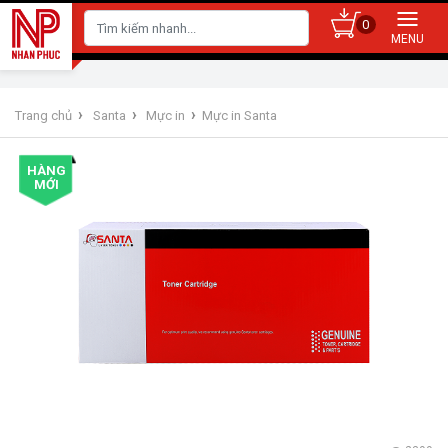
0
›
›
›
Trang chủ
Santa
Mực in
Mực in Santa
HÀNG
MỚI