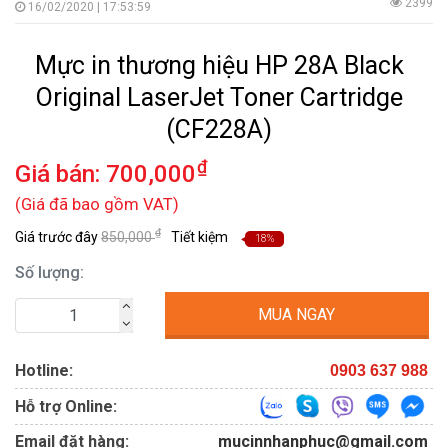
2399
16/02/2020 | 17:53:59
Mực in thương hiệu HP 28A Black
Original LaserJet Toner Cartridge
(CF228A)
₫
Giá bán:
700,000
(Giá đã bao gồm VAT)
₫
Giá trước đây
850,000
Tiết kiệm
18%
Số lượng:
MUA NGAY
Hotline:
0903 637 988
Hỗ trợ Online:
Email đặt hàng:
mucinnhanphuc@gmail.com