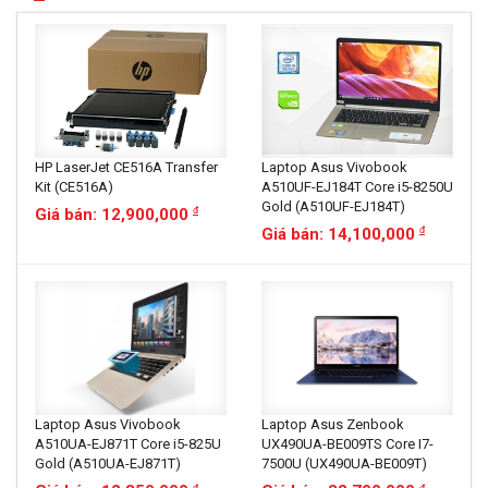
HP LaserJet CE516A Transfer
Laptop Asus Vivobook
Kit (CE516A)
A510UF-EJ184T Core i5-8250U
Gold (A510UF-EJ184T)
Giá bán: 12,900,000
đ
Giá bán: 14,100,000
đ
Laptop Asus Vivobook
Laptop Asus Zenbook
A510UA-EJ871T Core i5-825U
UX490UA-BE009TS Core I7-
Gold (A510UA-EJ871T)
7500U (UX490UA-BE009T)
đ
đ