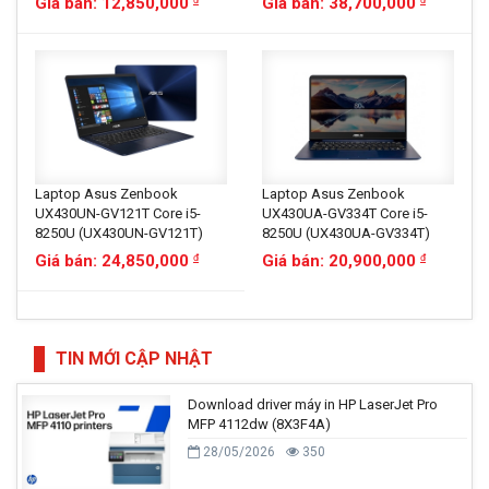
Giá bán: 12,850,000
Giá bán: 38,700,000
Laptop Asus Zenbook
Laptop Asus Zenbook
UX430UN-GV121T Core i5-
UX430UA-GV334T Core i5-
8250U (UX430UN-GV121T)
8250U (UX430UA-GV334T)
Giá bán: 24,850,000
Giá bán: 20,900,000
đ
đ
TIN MỚI CẬP NHẬT
Download driver máy in HP LaserJet Pro
MFP 4112dw (8X3F4A)
28/05/2026
350