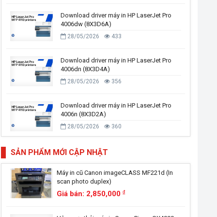
Download driver máy in HP LaserJet Pro
4006dw (8X3D6A)
28/05/2026
433
Download driver máy in HP LaserJet Pro
4006dn (8X3D4A)
28/05/2026
356
Download driver máy in HP LaserJet Pro
4006n (8X3D2A)
28/05/2026
360
SẢN PHẨM MỚI CẬP NHẬT
Máy in cũ Canon imageCLASS MF221d (In
scan photo duplex)
Giá bán: 2,850,000
đ