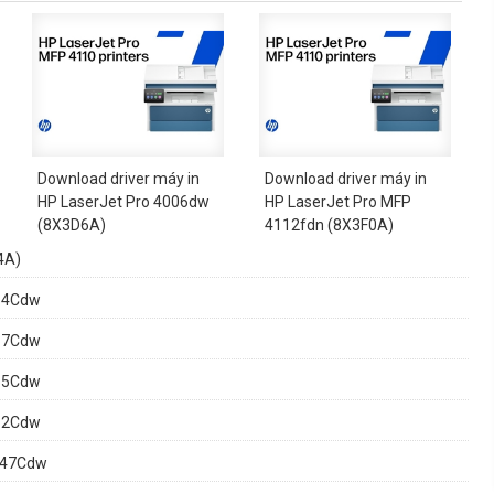
Download driver máy in
Download driver máy in
HP LaserJet Pro 4006dw
HP LaserJet Pro MFP
(8X3D6A)
4112fdn (8X3F0A)
4A)
664Cdw
667Cdw
665Cdw
662Cdw
647Cdw