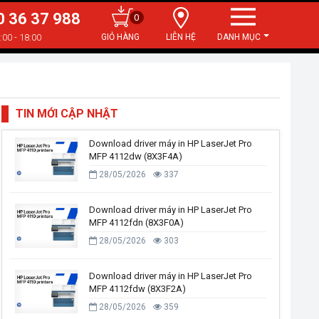
0 36 37 988
0
:00 - 18:00
LIÊN HỆ
DANH MỤC
TIN MỚI CẬP NHẬT
Download driver máy in HP LaserJet Pro
MFP 4112dw (8X3F4A)
28/05/2026
337
Download driver máy in HP LaserJet Pro
MFP 4112fdn (8X3F0A)
28/05/2026
303
Download driver máy in HP LaserJet Pro
MFP 4112fdw (8X3F2A)
28/05/2026
359