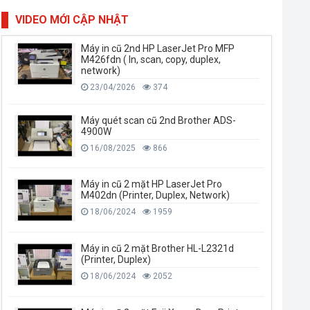
VIDEO MỚI CẬP NHẬT
Máy in cũ 2nd HP LaserJet Pro MFP
M426fdn ( In, scan, copy, duplex,
network)
23/04/2026
374
Máy quét scan cũ 2nd Brother ADS-
4900W
16/08/2025
866
Máy in cũ 2 mặt HP LaserJet Pro
M402dn (Printer, Duplex, Network)
18/06/2024
1959
Máy in cũ 2 mặt Brother HL-L2321d
(Printer, Duplex)
18/06/2024
2052