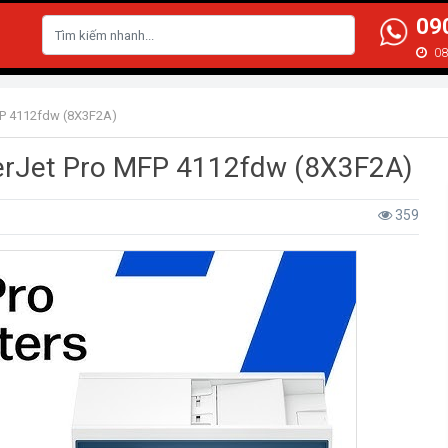
09
N
08
FP 4112fdw (8X3F2A)
serJet Pro MFP 4112fdw (8X3F2A)
359