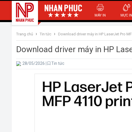
MÁY IN
MỰC I
›
›
Trang chủ
Tin tức
Download driver máy in HP LaserJet Pro M
Download driver máy in HP La
28/05/2026
|
Tin tức