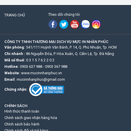
Theo dõi chúng tôi
TRANG CHỦ
CÔNG TY TNHH THƯƠNG MẠI DỊCH VỤ MỰC IN NHÂN PHÚC
Văn phòng:
541/111 Huỳnh Văn Bánh, P. 14, Q. Phú Nhuận, Tp. HCM
Chi nhánh :
86 Nguyễn Đóa, P. Hòa Xuân, Q. Cẩm Lệ, Tp. Đà Nẵng
Mã số thuế:
0 3 1 5 7 6 2 2 0 2
Hotline:
0903 637 988
-
0903 367 988
Website:
www.mucinnhanphuc.vn
Email:
mucinnhanphuc@gmail.com
Chứng nhận:
CHÍNH SÁCH
Hình thức thanh toán
Chính sách giao nhận hàng hóa
Chính sách bảo hành
Chính sách đổi và trả hàng