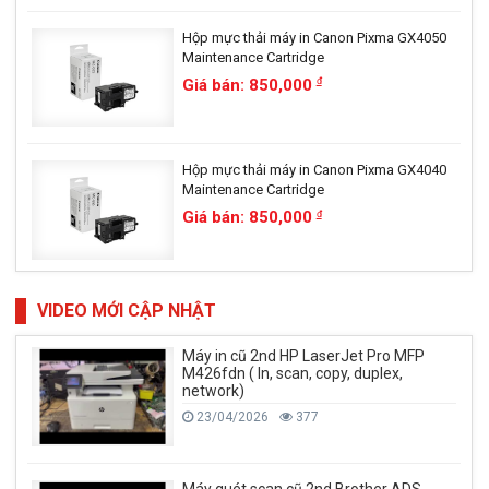
Hộp mực thải máy in Canon Pixma GX4050
Maintenance Cartridge
Giá bán: 850,000
đ
Hộp mực thải máy in Canon Pixma GX4040
Maintenance Cartridge
Giá bán: 850,000
đ
VIDEO MỚI CẬP NHẬT
Máy in cũ 2nd HP LaserJet Pro MFP
M426fdn ( In, scan, copy, duplex,
network)
23/04/2026
377
Máy quét scan cũ 2nd Brother ADS-