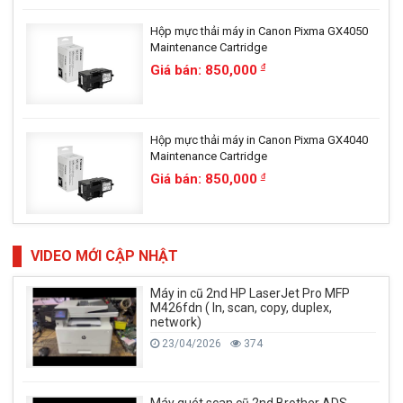
Hộp mực thải máy in Canon Pixma GX4050
Maintenance Cartridge
Giá bán: 850,000
đ
Hộp mực thải máy in Canon Pixma GX4040
Maintenance Cartridge
Giá bán: 850,000
đ
VIDEO MỚI CẬP NHẬT
Máy in cũ 2nd HP LaserJet Pro MFP
M426fdn ( In, scan, copy, duplex,
network)
23/04/2026
374
Máy quét scan cũ 2nd Brother ADS-