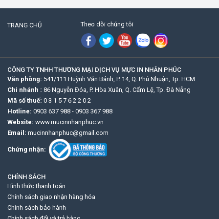
Theo dõi chúng tôi
TRANG CHỦ
CÔNG TY TNHH THƯƠNG MẠI DỊCH VỤ MỰC IN NHÂN PHÚC
Văn phòng:
541/111 Huỳnh Văn Bánh, P. 14, Q. Phú Nhuận, Tp. HCM
Chi nhánh :
86 Nguyễn Đóa, P. Hòa Xuân, Q. Cẩm Lệ, Tp. Đà Nẵng
Mã số thuế:
0 3 1 5 7 6 2 2 0 2
Hotline:
0903 637 988
-
0903 367 988
Website:
www.mucinnhanphuc.vn
Email:
mucinnhanphuc@gmail.com
Chứng nhận:
CHÍNH SÁCH
Hình thức thanh toán
Chính sách giao nhận hàng hóa
Chính sách bảo hành
Chính sách đổi và trả hàng