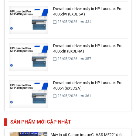
Download driver máy in HP LaserJet Pro
4006dw (8X3D6A)
28/05/2026
434
Download driver máy in HP LaserJet Pro
4006dn (8X3D4A)
28/05/2026
357
Download driver máy in HP LaserJet Pro
4006n (8X3D2A)
28/05/2026
361
SẢN PHẨM MỚI CẬP NHẬT
Máy in cũ Canon imageCLASS MF221d (In