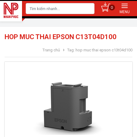
0
HOP MUC THAI EPSON C13T04D100
›
Trang chủ
Tag: hop muc thai epson c13t04d100