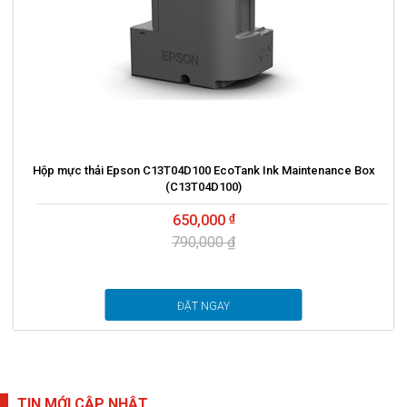
Hộp mực thải Epson C13T04D100 EcoTank Ink Maintenance Box
(C13T04D100)
650,000
790,000 ₫
ĐẶT NGAY
TIN MỚI CẬP NHẬT