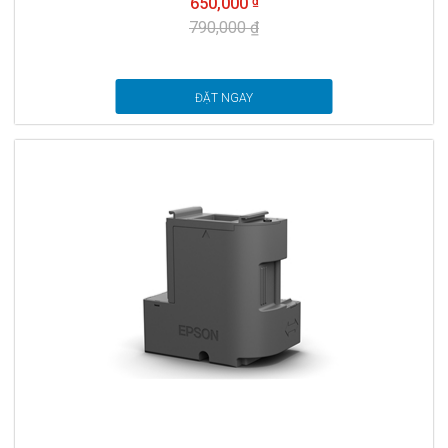
650,000
790,000 ₫
ĐẶT NGAY