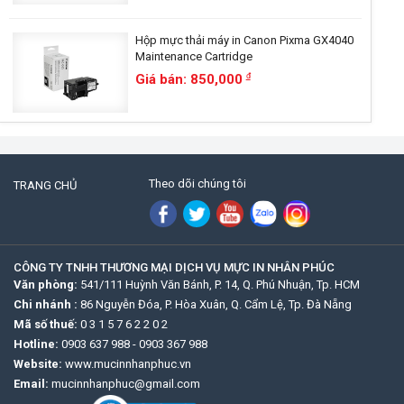
Hộp mực thải máy in Canon Pixma GX4040
Maintenance Cartridge
Giá bán: 850,000
đ
Theo dõi chúng tôi
TRANG CHỦ
CÔNG TY TNHH THƯƠNG MẠI DỊCH VỤ MỰC IN NHÂN PHÚC
Văn phòng:
541/111 Huỳnh Văn Bánh, P. 14, Q. Phú Nhuận, Tp. HCM
Chi nhánh :
86 Nguyễn Đóa, P. Hòa Xuân, Q. Cẩm Lệ, Tp. Đà Nẵng
Mã số thuế:
0 3 1 5 7 6 2 2 0 2
Hotline:
0903 637 988
-
0903 367 988
Website:
www.mucinnhanphuc.vn
Email:
mucinnhanphuc@gmail.com