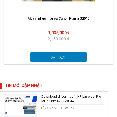
Máy in phun màu cũ Canon Pixma G2010
1,935,000
2,150,000 ₫
ĐẶT NGAY
TIN MỚI CẬP NHẬT
Download driver máy in HP LaserJet Pro
MFP 4112dw (8X3F4A)
28/05/2026
350