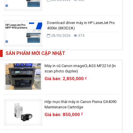
Download driver máy in HP LaserJet Pro
4006n (8X3D2A)
28/05/2026
374
SẢN PHẨM MỚI CẬP NHẬT
Máy in cũ Canon imageCLASS MF221d (In
scan photo duplex)
Giá bán: 2,850,000
đ
Hộp mực thải máy in Canon Pixma GX4090
Maintenance Cartridge
Giá bán: 850,000
đ