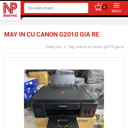
0
MAY IN CU CANON G2010 GIA RE
›
Trang chủ
Tag: may in cu canon g2010 gia re