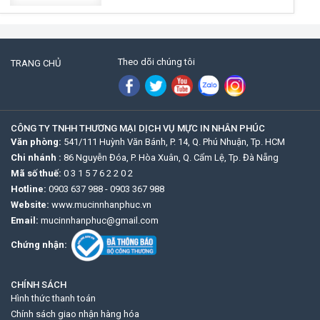
Theo dõi chúng tôi
TRANG CHỦ
CÔNG TY TNHH THƯƠNG MẠI DỊCH VỤ MỰC IN NHÂN PHÚC
Văn phòng:
541/111 Huỳnh Văn Bánh, P. 14, Q. Phú Nhuận, Tp. HCM
Chi nhánh :
86 Nguyễn Đóa, P. Hòa Xuân, Q. Cẩm Lệ, Tp. Đà Nẵng
Mã số thuế:
0 3 1 5 7 6 2 2 0 2
Hotline:
0903 637 988
-
0903 367 988
Website:
www.mucinnhanphuc.vn
Email:
mucinnhanphuc@gmail.com
Chứng nhận:
CHÍNH SÁCH
Hình thức thanh toán
Chính sách giao nhận hàng hóa