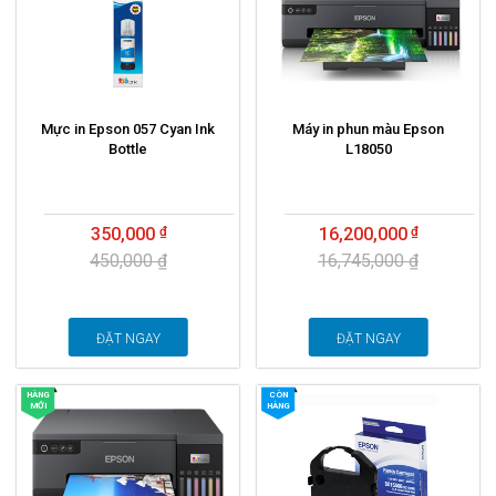
Mực in Epson 057 Cyan Ink
Máy in phun màu Epson
Bottle
L18050
350,000
16,200,000
450,000 ₫
16,745,000 ₫
ĐẶT NGAY
ĐẶT NGAY
HÀNG
CÒN
MỚI
HÀNG