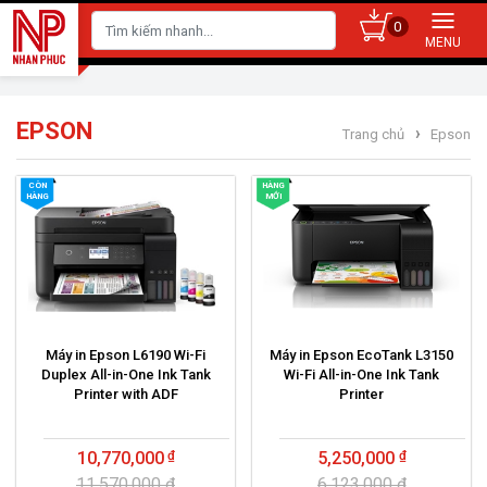
0
EPSON
›
Trang chủ
Epson
CÒN
HÀNG
HÀNG
MỚI
Máy in Epson L6190 Wi-Fi
Máy in Epson EcoTank L3150
Duplex All-in-One Ink Tank
Wi-Fi All-in-One Ink Tank
Printer with ADF
Printer
10,770,000
5,250,000
11,570,000 ₫
6,123,000 ₫