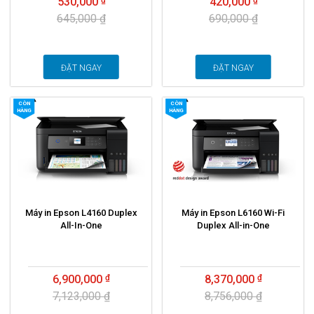
530,000
420,000
645,000 ₫
690,000 ₫
ĐẶT NGAY
ĐẶT NGAY
CÒN
CÒN
HÀNG
HÀNG
Máy in Epson L4160 Duplex
Máy in Epson L6160 Wi-Fi
All-In-One
Duplex All-in-One
6,900,000
8,370,000
7,123,000 ₫
8,756,000 ₫