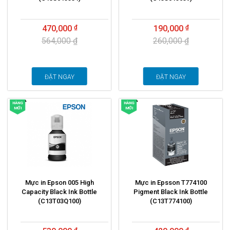
470,000
190,000
564,000 ₫
260,000 ₫
ĐẶT NGAY
ĐẶT NGAY
HÀNG
HÀNG
MỚI
MỚI
Mực in Epson 005 High
Mực in Epsson T774100
Capacity Black Ink Bottle
Pigment Black Ink Bottle
(C13T03Q100)
(C13T774100)