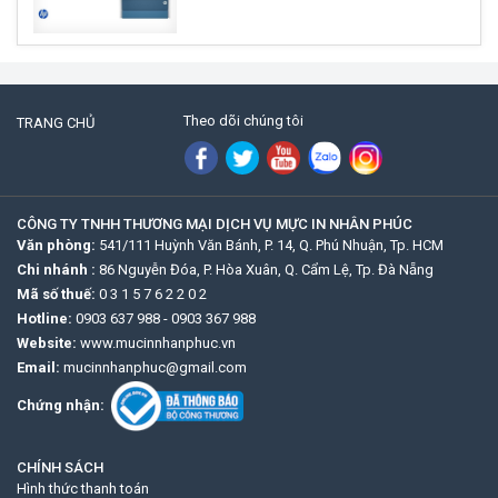
Theo dõi chúng tôi
TRANG CHỦ
CÔNG TY TNHH THƯƠNG MẠI DỊCH VỤ MỰC IN NHÂN PHÚC
Văn phòng:
541/111 Huỳnh Văn Bánh, P. 14, Q. Phú Nhuận, Tp. HCM
Chi nhánh :
86 Nguyễn Đóa, P. Hòa Xuân, Q. Cẩm Lệ, Tp. Đà Nẵng
Mã số thuế:
0 3 1 5 7 6 2 2 0 2
Hotline:
0903 637 988
-
0903 367 988
Website:
www.mucinnhanphuc.vn
Email:
mucinnhanphuc@gmail.com
Chứng nhận:
CHÍNH SÁCH
Hình thức thanh toán