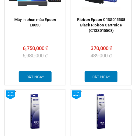
Máy in phun màu Epson
Ribbon Epson C13S015508
L8050
Black Ribbon Cartridge
(C13S015508)
6,750,000
370,000
6,980,000 ₫
489,000 ₫
ĐẶT NGAY
ĐẶT NGAY
CÒN
CÒN
HÀNG
HÀNG