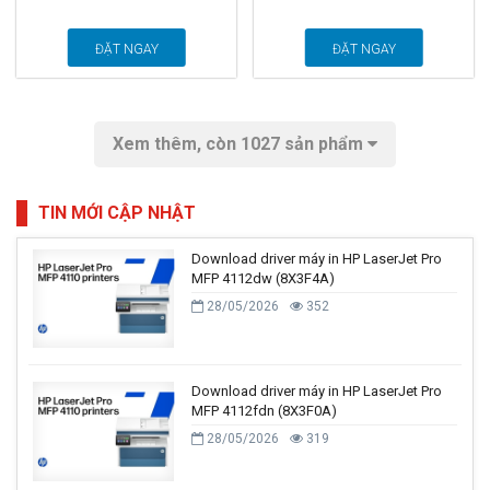
ĐẶT NGAY
ĐẶT NGAY
Xem thêm
, còn 1027 sản phẩm
TIN MỚI CẬP NHẬT
Download driver máy in HP LaserJet Pro
MFP 4112dw (8X3F4A)
28/05/2026
352
Download driver máy in HP LaserJet Pro
MFP 4112fdn (8X3F0A)
28/05/2026
319